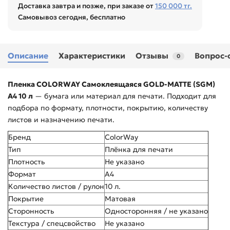
Доставка завтра и позже, при заказе от
150 000 тг.
Самовывоз сегодня, бесплатно
Описание
Характеристики
Отзывы
Вопрос-
0
Пленка COLORWAY Самоклеящаяся GOLD-MATTE (SGM)
А4 10 л
— бумага или материал для печати. Подходит для
подбора по формату, плотности, покрытию, количеству
листов и назначению печати.
Бренд
ColorWay
Тип
Плёнка для печати
Плотность
Не указано
Формат
A4
Количество листов / рулон
10 л.
Покрытие
Матовая
Сторонность
Односторонняя / не указано
Текстура / спецсвойство
Не указано