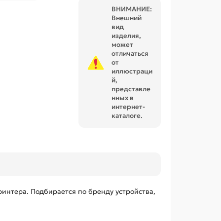
ВНИМАНИЕ:
Внешний
вид
изделия,
может
отличаться
от
иллюстраци
й,
представле
нных в
интернет-
каталоге.
интера. Подбирается по бренду устройства,