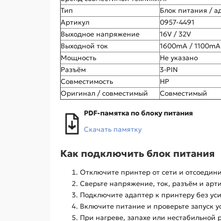
Тип
Блок питания / а
Артикул
0957-4491
Выходное напряжение
16V / 32V
Выходной ток
1600mA / 1100mA
Мощность
Не указано
Разъём
3-PIN
Совместимость
HP
Оригинал / совместимый
Совместимый
PDF-памятка по блоку питания
Скачать памятку
Как подключить блок питания
Отключите принтер от сети и отсоедини
Сверьте напряжение, ток, разъём и арт
Подключите адаптер к принтеру без уси
Включите питание и проверьте запуск у
При нагреве, запахе или нестабильной 