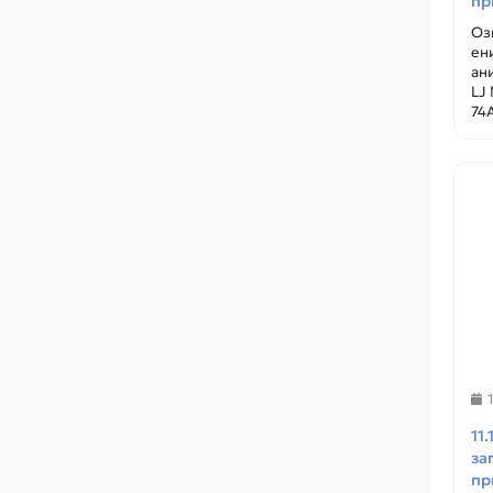
пр
Оз
ен
ан
LJ
74A
11
за
пр