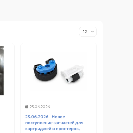
23.06.2026
Чип (075) magenta для Canon i-
Чип (075)
23.06.2026 - Новое
SENSYS LBP646Сdw/ LBP647Cdw,
SENSYS 
поступление запчастей для
dw,
MF664Cdw/ MF667Cdw
MF664Cd
картриджей и принтеров,