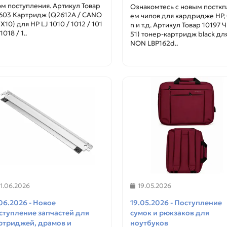
MF463dw
ом поступления. Артикул Товар
Ознакомтесь с новым постк
603 Картридж (Q2612A / CANO
ем чипов для кардридже HP,
12128
12127
X10) для HP LJ 1010 / 1012 / 101
n и т.д. Артикул Товар 10197 Ч
 1018 / 1..
ичии ✓
В наличии ✓
51) тонер-картридж black дл
NON LBP162d..
прос цены и наличия
Запрос цены и наличия
11.06.2026
19.05.2026
.06.2026 - Новое
19.05.2026 - Поступление
ступление запчастей для
сумок и рюкзаков для
ртриджей, драмов и
ноутбуков