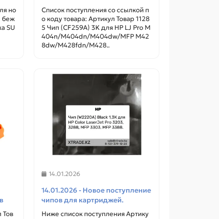
ля но
Список поступления со ссылкой п
) беж
о коду товара: Артикул Товар 1128
ка SU
5 Чип (CF259A) 3K для HP LJ Pro M
404n/M404dn/M404dw/MFP M42
8dw/M428fdn/M428..
14.01.2026
14.01.2026 - Новое поступление
в
чипов для картриджей.
 Тов
Ниже список поступления Артику