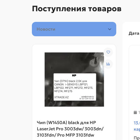
Поступления товаров
Новости
Дат
Чип (W1450A) black для HP
Чип (
13
LaserJet Pro 3003dw/ 3003dn/
i-SEN
ка
3103fdn/ Pro MFP 3103fdw
MF272
Пр