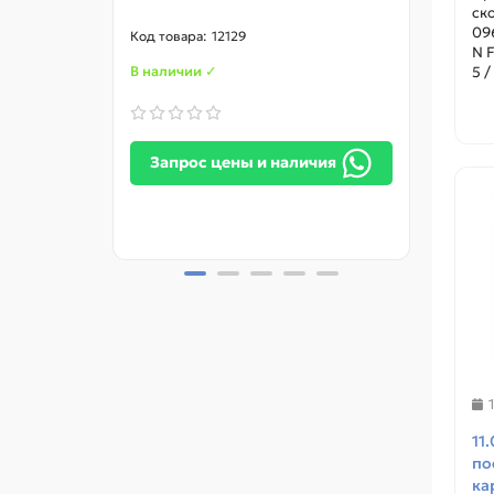
ск
09
12129
N F
5 /
В наличии ✓
В нал
Запрос цены и наличия
За
11
по
ка