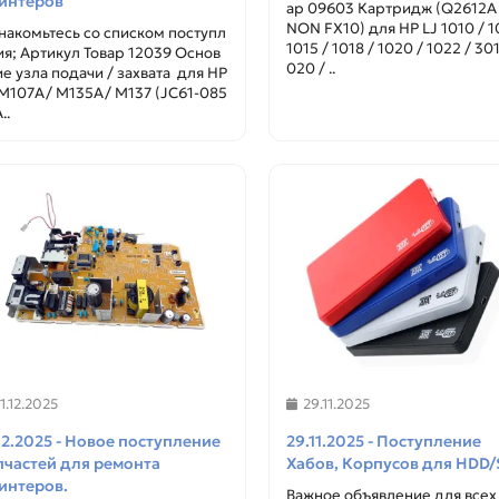
интеров
ар 09603 Картридж (Q2612A 
NON FX10) для HP LJ 1010 / 1
накомьтесь со списком поступл
1015 / 1018 / 1020 / 1022 / 301
ия; Артикул Товар 12039 Основ
020 / ..
ие узла подачи / захвата для HP
 M107A/ M135A/ M137 (JC61-085
..
11.12.2025
29.11.2025
.12.2025 - Новое поступление
29.11.2025 - Поступление
пчастей для ремонта
Хабов, Корпусов для HDD
интеров.
Важное объявление для всех