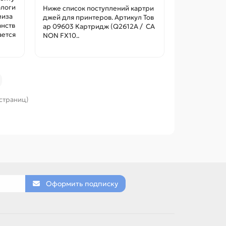
ологи
Ниже список поступлений картри
миза
джей для принтеров. Артикул Тов
анств
ар 09603 Картридж (Q2612A / CA
ается
NON FX10..
 страниц)
Оформить подписку