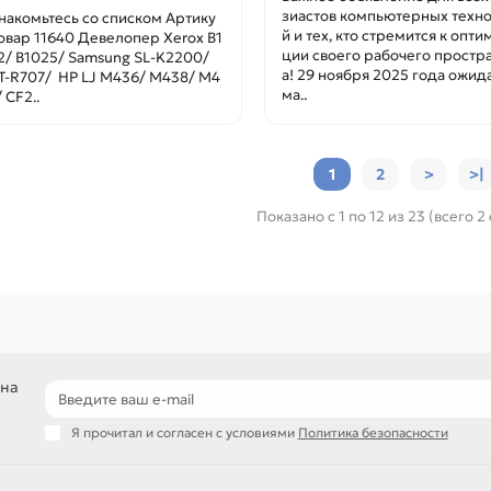
зиастов компьютерных техн
накомьтесь со списком Артику
й и тех, кто стремится к опти
Товар 11640 Девелопер Xerox B1
ции своего рабочего простр
2/ B1025/ Samsung SL-K2200/
а! 29 ноября 2025 года ожид
T-R707/ HP LJ M436/ M438/ M4
ма..
 CF2..
1
2
>
>|
Показано с 1 по 12 из 23 (всего 2
 на
Я прочитал и согласен с условиями
Политика безопасности