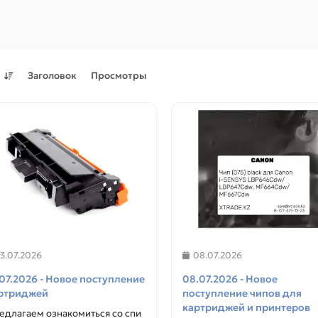
а
Заголовок
Просмотры
13.07.2026
08.07.2026
071H) black 2,5K для CANON
Чип (070H) black 10,2 K для
.07.2026 - Новое поступление
08.07.2026 - Новое
SYS LBP121, LBP122, MF271,
CANON
ртриджей
поступление чипов для
, MF273, MF274, MF275
LBP243dw,LBP246dw,MF465
картриджей и принтеров
едлагаем ознакомиться со спи