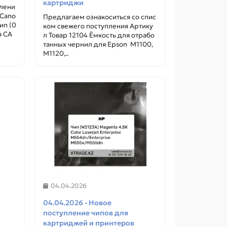
картриджи
плени
 Cano
Предлагаем ознакоситься со спис
12126
ип (0
ком свежего поступления Артику
В наличии ✓
В наличии
я CA
л Товар 12104 Ёмкость для отрабо
танных чернил для Epson M1100,
M1120,..
Запрос цены и наличия
Запро
04.04.2026
04.04.2026 - Новое
поступление чипов для
картриджей и принтеров