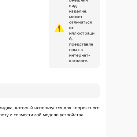
Внешний
вид
изделия,
может
отличаться
от
иллюстраци
й,
представле
нных в
интернет-
каталоге.
иджа, который используется для корректного
вету и совместимой модели устройства.