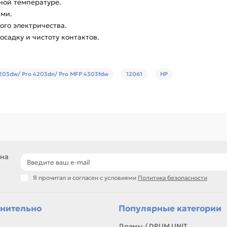
ной температуре.
ами.
ого электричества.
садку и чистоту контактов.
 4203dw/ Pro 4203dn/ Pro MFP 4303fdw
12061
HP
 на
Я прочитал и согласен с условиями
Политика безопасности
нительно
Популярные категории
Драмы / DRUM UNIT