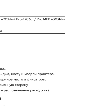
ro 4203dw/ Pro 4203dn/ Pro MFP 4303fdw
а
идж.
риджа, цвету и модели принтера.
адочное место и фиксаторы.
вильную сторону.
те распознавание расходника.
а