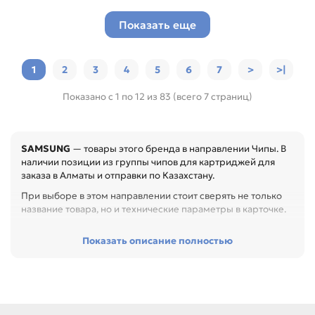
Показать еще
1
2
3
4
5
6
7
>
>|
Показано с 1 по 12 из 83 (всего 7 страниц)
SAMSUNG
— товары этого бренда в направлении Чипы. В
наличии позиции из группы чипов для картриджей для
заказа в Алматы и отправки по Казахстану.
При выборе в этом направлении стоит сверять не только
название товара, но и технические параметры в карточке.
Перед покупкой проверьте код картриджа, совместимые
Показать описание полностью
модели, цвет, ресурс и тип чипа. Это помогает избежать
ошибки распознавания расходника после замены или
заправки, особенно при обслуживании офиса, сервисного
центра или техники с регулярной нагрузкой.
Среди товаров этого направления есть, например: Чип для