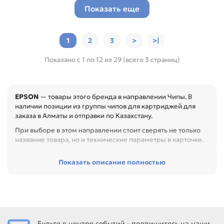
Показать еще
1
2
3
>
>|
Показано с 1 по 12 из 29 (всего 3 страниц)
EPSON
— товары этого бренда в направлении Чипы. В
наличии позиции из группы чипов для картриджей для
заказа в Алматы и отправки по Казахстану.
При выборе в этом направлении стоит сверять не только
название товара, но и технические параметры в карточке.
Перед покупкой проверьте код картриджа, совместимые
Показать описание полностью
модели, цвет, ресурс и тип чипа. Это помогает избежать
ошибки распознавания расходника после замены или
заправки, особенно при обслуживании офиса, сервисного
центра или техники с регулярной нагрузкой.
Среди товаров этого направления есть, например: Чип
(C13S050186/87/88/90) BK/C/Y/M 4K для EPSON AcuLaser
Будьте в центре событий - подпишитесь на наши