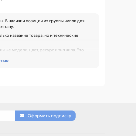
ы. В наличии позиции из группы чипов для
хстану.
лько название товара, но и технические
мые модели, цвет, ресурс и тип чипа. Это
ли заправки, особенно при обслуживании
стью
 1.6K для PANTUM P2500 /M6500 /M6550 /M6600,
0 /M7200 /M7300, Чип (TL-5120) black для
икулу и таблице характеристик.
ON, HP, LEXMARK, SAMSUNG.
Оформить подписку
товар можно использовать для замены,