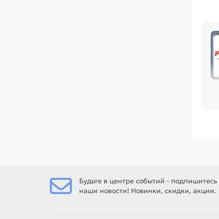
по
офи
Ср
Чи
PA
Ес
Будьте в центре событий - подпишитесь
наши новости! Новинки, скидки, акции.
Ес
рем