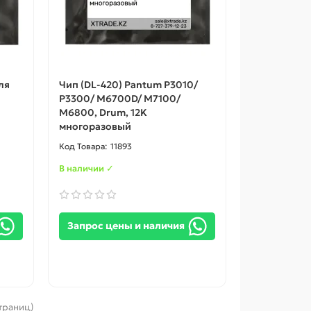
ля
Чип (DL-420) Pantum P3010/
P3300/ M6700D/ M7100/
M6800, Drum, 12K
многоразовый
11893
В наличии ✓
Запрос цены и наличия
страниц)