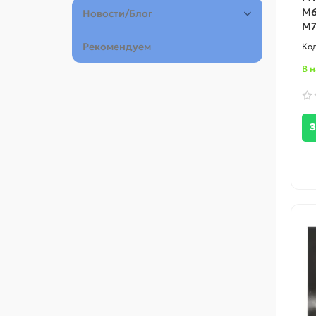
M6
Новости/Блог
M7
Рекомендуем
В 
З