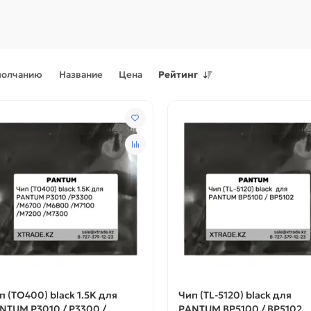
молчанию
Название
Цена
Рейтинг
Поступления товаров
08.07.2026
Поступления товаров
23.06.
.2026 - Новое поступление
23.06.2026 - Новое поступ
 для картриджей и
запчастей для картриджей 
теров
принтеров, картриджи
п (TO400) black 1.5K для
Чип (TL-5120) black для
NTUM P3010 / P3300 /
PANTUM BP5100 / BP5102