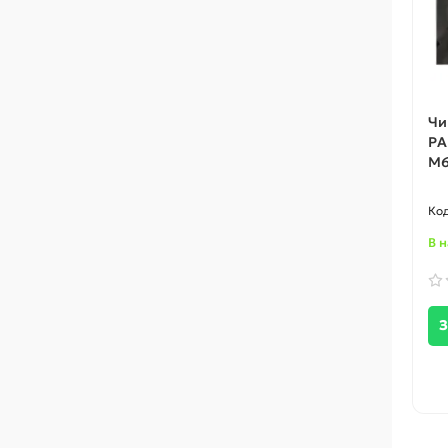
Чи
PA
M6
В 
З