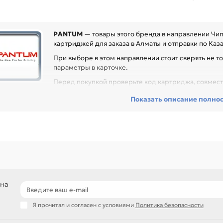
PANTUM
— товары этого бренда в направлении Чип
картриджей для заказа в Алматы и отправки по Каза
При выборе в этом направлении стоит сверять не то
параметры в карточке.
Перед покупкой проверьте код картриджа, совмести
могает избежать ошибки распознавания расходника после замены и
Показать описание полно
са, сервисного центра или техники с регулярной нагрузкой.
еди товаров этого направления есть, например: Чип (PD201) black
п (TO400) black 1.5K для PANTUM P3010 /P3300 /M6700 /M6800 /M710
NTUM BP5100 / BP5102. Сравнивайте такие позиции по названию, арт
ли нужен близкий вариант, посмотрите соседние направления: EPS
подбор по коду картриджа и модели устройства
чипы для заправки, ремонта и замены расходников
варианты для сервисных центров и офисной техники
 на
самовывоз и доставка по Алматы, отправка по Казахстану
Я прочитал и согласен с условиями
Политика безопасности
ли параметры в карточке совпадают с вашей моделью или задачей, 
онта, заправки, печати или пополнения складского запаса.