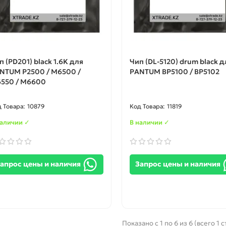
п (PD201) black 1.6K для
Чип (DL-5120) drum black д
NTUM P2500 / M6500 /
PANTUM BP5100 / BP5102
550 / M6600
10879
11819
наличии ✓
В наличии ✓
апрос цены и наличия
Запрос цены и наличия
Показано с 1 по 6 из 6 (всего 1 