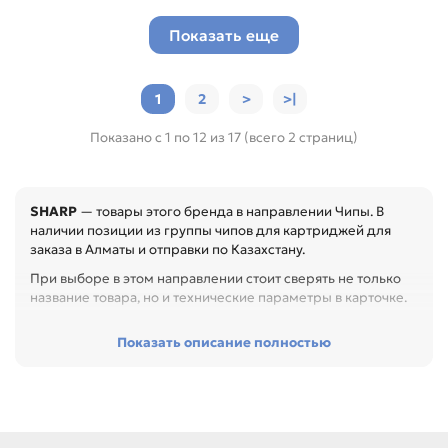
Показать еще
1
2
>
>|
Показано с 1 по 12 из 17 (всего 2 страниц)
SHARP
— товары этого бренда в направлении Чипы. В
наличии позиции из группы чипов для картриджей для
заказа в Алматы и отправки по Казахстану.
При выборе в этом направлении стоит сверять не только
название товара, но и технические параметры в карточке.
Перед покупкой проверьте код картриджа, совместимые
Показать описание полностью
модели, цвет, ресурс и тип чипа. Это помогает избежать
ошибки распознавания расходника после замены или
заправки, особенно при обслуживании офиса, сервисного
центра или техники с регулярной нагрузкой.
Среди товаров этого направления есть, например: Чип для