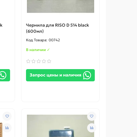
ck
Чернила для RISO D 514 black
(600мл)
00742
В наличии ✓
Запрос цены и наличия