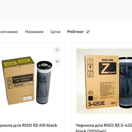
молчанию
Название
Цена
Рейтинг
Поступления товаров
08.07.2026
Поступления товаров
23.06.
.2026 - Новое поступление
23.06.2026 - Новое поступ
 для картриджей и
запчастей для картриджей 
теров
принтеров, картриджи
рнила для RISO RZ-HD black
Чернила для RISO RZ S-42
black (1000мл)