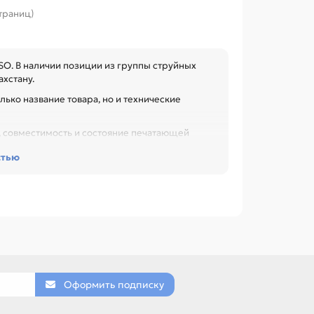
страниц)
SO. В наличии позиции из группы струйных
ахстану.
лько название товара, но и технические
м, совместимость и состояние печатающей
ания цветов и лишнего расхода, особенно при
стью
рузкой.
514 black (600мл), Чернила для RISO RP S-3919
те такие позиции по названию, артикулу и
АСТЕР ПЛЁНКА, РАЗДЕЛИТЕЛЬНАЯ ПЛАСТИНА,
Оформить подписку