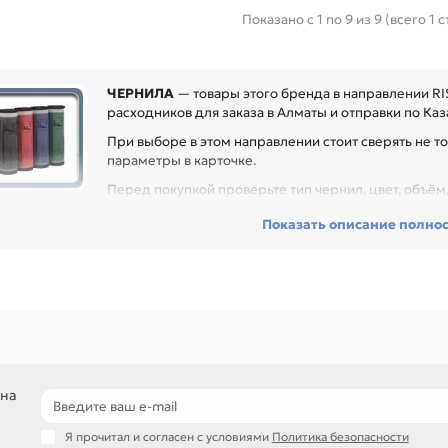
Показано с 1 по 9 из 9 (всего 1 
ЧЕРНИЛА
— товары этого бренда в направлении RI
расходников для заказа в Алматы и отправки по Каз
При выборе в этом направлении стоит сверять не то
параметры в карточке.
Перед покупкой проверьте тип чернил, цвет, объё
ловки. Это помогает получить ровную печать без пропусков, смешив
Показать описание полно
служивании офиса, сервисного центра или техники с регулярной наг
ди товаров этого направления есть, например: Чернила для RISO D 
ck (1000мл), Чернила для RISO RZ S-4253 black (1000мл). Сравнивай
блице характеристик.
ли нужен близкий вариант, посмотрите соседние направления: М
ТКА ДЛЯ RISO, РОЛИК ЗАХВАТА (ПОДАЧИ) БУМАГИ.
подбор по модели устройства и цвету
решения для заправки и восстановления печати
 на
расходники для дома, офиса и сервиса
самовывоз и доставка по Алматы, отправка по Казахстану
Я прочитал и согласен с условиями
Политика безопасности