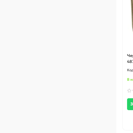
Че
48
В 
З