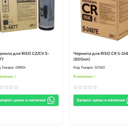
рнила для RISO CZ/CV S-
Чернила для RISO CR S-24
77
(800мл)
09834
02160
наличии ✓
В наличии ✓
апрос цены и наличия
Запрос цены и наличия