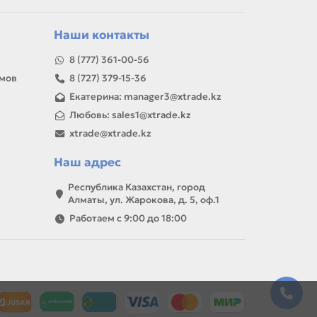
товар можно использовать для замены,
Наши контакты
8 (777) 361-00-56
амов
8 (727) 379-15-36
Екатерина: manager3@xtrade.kz
Любовь: sales1@xtrade.kz
xtrade@xtrade.kz
Наш адрес
Республика Казахстан, город
Алматы, ул. Жарокова, д. 5, оф.1
Работаем с 9:00 до 18:00