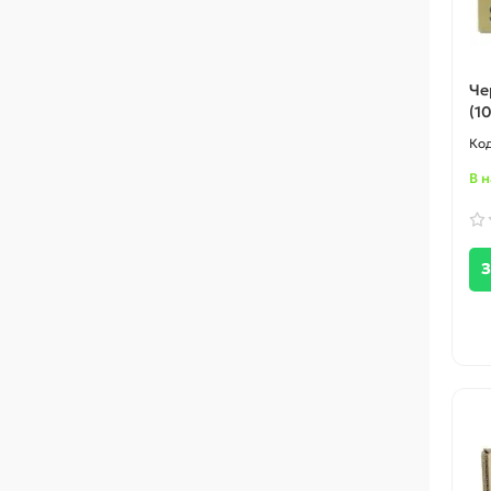
Че
(1
В 
З