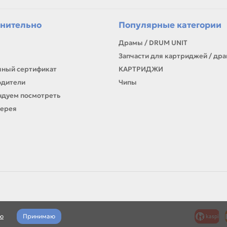
ли параметры в карточке совпадают с вашей моделью или задачей, 
онта, заправки, печати или пополнения складского запаса.
нительно
Популярные категории
Драмы / DRUM UNIT
Запчасти для картриджей / др
ный сертификат
КАРТРИДЖИ
одители
Чипы
дуем посмотреть
лерея
ю
Принимаю