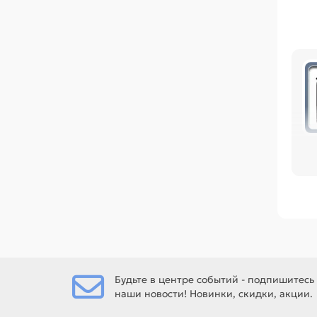
го
об
Сре
bla
та
Ес
СЕ
Будьте в центре событий - подпишитесь
наши новости! Новинки, скидки, акции.