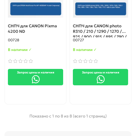
СНПЧ для CANON Pixma
СНПЧ для CANON photo
4200 ND
R310 / 210 / 1290 / 1270 /
925 / 900 / 915 / 895 / 790 /
00728
00727
780 / 750 / 700 / 777 / 680 6
color*100ml
В наличии ✓
В наличии ✓
Запрос цены и наличия
Запрос цены и наличия
Показано с 1 по 8 из 8 (всего 1 страниц)