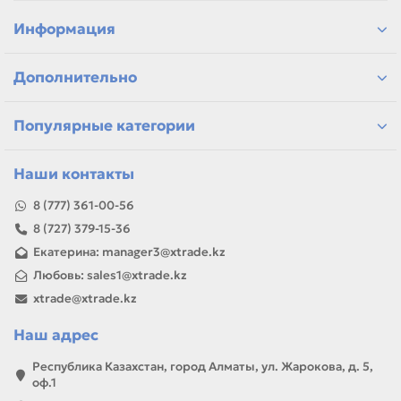
решения для заправки и восстановления печати
расходники для дома, офиса и сервиса
Информация
самовывоз и доставка по Алматы, отправка по
Казахстану
Дополнительно
Если параметры в карточке совпадают с вашей моделью
или задачей, товар можно использовать для замены,
ремонта, заправки, печати или пополнения складского
Популярные категории
запаса.
Наши контакты
8 (777) 361-00-56
8 (727) 379-15-36
Екатерина: manager3@xtrade.kz
Любовь: sales1@xtrade.kz
xtrade@xtrade.kz
Наш адрес
Республика Казахстан, город Алматы, ул. Жарокова, д. 5,
оф.1