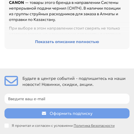
CANON
— товары этого бренда в направлении Системы
непрерывной подачи чернил (СНПЧ). В наличии позиции
из группы струйных расходников для заказа в Алматы и
отправки по Казахстану.
При выборе в этом направлении стоит сверять не только
название товара, но и технические параметры в карточке.
Показать описание полностью
Перед покупкой проверьте тип чернил, цвет, объём,
совместимость и состояние печатающей головки. Это
помогает получить ровную печать без пропусков,
смешивания цветов и лишнего расхода, особенно при
обслуживании офиса, сервисного центра или техники с
регулярной нагрузкой.
Будьте в центре событий - подпишитесь на наши
Среди товаров этого направления есть, например: СНПЧ
новости! Новинки, скидки, акции.
для CANON photo R310 / 210 / 1290 / 1270 / 925 / 900 / 915
/ 895 / 790 / 780 / 750 / 700 / 777 / 680 6 color*100ml, СНПЧ
для CANON Pixma 4200 ND, СНПЧ пустые для CANON
iP3600 / 4600 CLI-520/521 (Hi-Black). Сравнивайте такие
позиции по названию, артикулу и таблице характеристик.
Оформить подписку
Если нужен близкий вариант, посмотрите соседние
направления: EPSON, HP.
Я прочитал и согласен с условиями
Политика безопасности
подбор по модели устройства и цвету