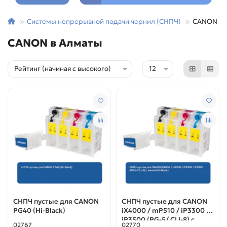
Системы непрерывной подачи чернил (СНПЧ)
CANON
CANON в Алматы
СНПЧ пустые для CANON
СНПЧ пустые для CANON
PG40 (Hi-Black)
iX4000 / mP510 / iP3300 /
iP3500 (PG-5/ CLI-8) с
02767
02770