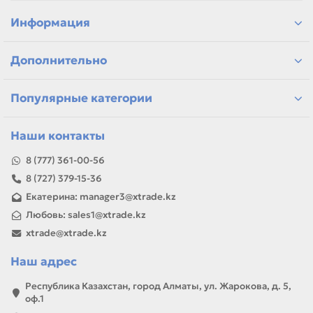
подбор по бренду, цвету и фасовке
варианты для чёрно-белой и цветной печати
Информация
самовывоз и доставка по Алматы, отправка по
Казахстану
Дополнительно
Если параметры в карточке совпадают с вашей моделью
или задачей, товар можно использовать для замены,
ремонта, заправки, печати или пополнения складского
Популярные категории
запаса.
Наши контакты
8 (777) 361-00-56
8 (727) 379-15-36
Екатерина: manager3@xtrade.kz
Любовь: sales1@xtrade.kz
xtrade@xtrade.kz
Наш адрес
Республика Казахстан, город Алматы, ул. Жарокова, д. 5,
оф.1