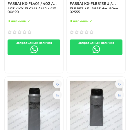
FA88A) KX-FL401 / 402 /
FA85A) KX-FLB813RU /
403 / KX-FLC411 / 412 / 413
FLB853 / FLB883 фл. 80гр.
00690
02555
фл. 80гр. IPM
IPM
В наличии ✓
В наличии ✓
Запрос цены и наличия
Запрос цены и наличия