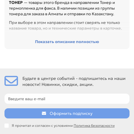
ТОНЕР
— товары этого бренда в направлении Тонер и
термопленка для факса. В наличии позиции из группы
тонера для заказа в Алматы и отправки по Казахстану.
При выборе в этом направлении стоит сверять не только
название товара, но и технические параметры в карточке.
Перед покупкой проверьте бренд устройства, цвет,
Показать описание полностью
фасовку, серию тонера и назначение. Это помогает
сохранить стабильную плотность печати и снизить
стоимость обслуживания, особенно при обслуживании
офиса, сервисного центра или техники с регулярной
нагрузкой.
Среди товаров этого направления есть, например: Тонер
Будьте в центре событий - подпишитесь на наши
для PANASONIC (KX-FA88A) KX-FL401 / 402 / 403 / KX-
новости! Новинки, скидки, акции.
FLC411 / 412 / 413 фл. 80гр. IPM, Тонер для PANASONIC (KX-
FA83/84E) KX-FL 513 / 543 / 653 фл. 80гр. IPM, Тонер для
PANASONIC (KX-FA85A) KX-FLB813RU / FLB853 / FLB883 фл.
80гр. IPM. Сравнивайте такие позиции по названию,
артикулу и таблице характеристик.
Оформить подписку
Если нужен близкий вариант, посмотрите соседние
направления: ТЕРМОПЛЕНКА.
Я прочитал и согласен с условиями
Политика безопасности
тонер для заправки и сервисных работ