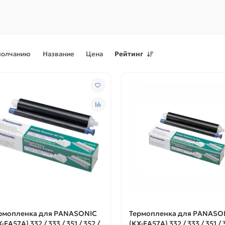
молчанию
Название
Цена
Рейтинг
Поступления товаров
08.07.2026
Поступления товаров
23.06.
.2026 - Новое поступление
23.06.2026 - Новое поступ
 для картриджей и
запчастей для картриджей 
теров
принтеров, картриджи
рмопленка для PANASONIC
Термопленка для PANASO
-FA57A) 332 / 333 / 351 / 352 /
(KX-FA57A) 332 / 333 / 351 / 