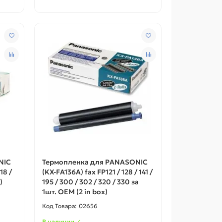
NIC
Термопленка для PANASONIC
18 /
(KX-FA136A) fax FP121 / 128 / 141 /
)
195 / 300 / 302 / 320 / 330 за
1шт. ОЕМ (2 in box)
02656
В наличии ✓