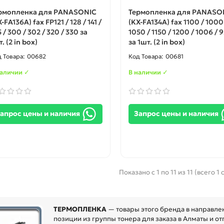
рмопленка для PANASONIC
Термопленка для PANASO
-FA136A) fax FP121 / 128 / 141 /
(KX-FA134A) fax 1100 / 1000
 / 300 / 302 / 320 / 330 за
1050 / 1150 / 1200 / 1006 / 
. (2 in box)
за 1шт. (2 in box)
00682
00681
наличии ✓
В наличии ✓
апрос цены и наличия
Запрос цены и наличия
Показано с 1 по 11 из 11 (всего 1
ТЕРМОПЛЕНКА
— товары этого бренда в направлен
позиции из группы тонера для заказа в Алматы и от