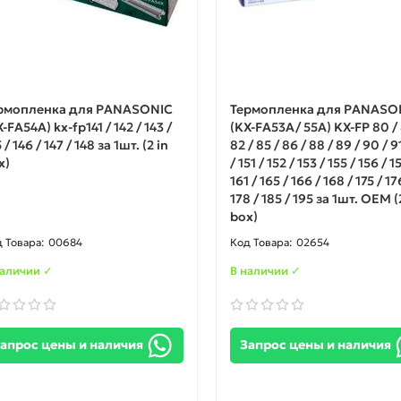
рмопленка для PANASONIC
Термопленка для PANASO
-FA54A) kx-fp141 / 142 / 143 /
(KX-FA53A/ 55A) KX-FP 80 / 
 / 146 / 147 / 148 за 1шт. (2 in
82 / 85 / 86 / 88 / 89 / 90 / 9
x)
/ 151 / 152 / 153 / 155 / 156 / 1
161 / 165 / 166 / 168 / 175 / 17
178 / 185 / 195 за 1шт. ОЕМ (
box)
00684
02654
наличии ✓
В наличии ✓
апрос цены и наличия
Запрос цены и наличия