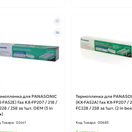
рмопленка для PANASONIC
Термопленка для PANASO
X-FA52E) fax KX-FP207 / 218 /
(KX-FA52A) fax KX-FP207 / 2
228 / 258 за 1шт. ОЕМ (3 in
FC228 / 258 за 1шт. (2 in box
x)
02441
00683
наличии ✓
В наличии ✓