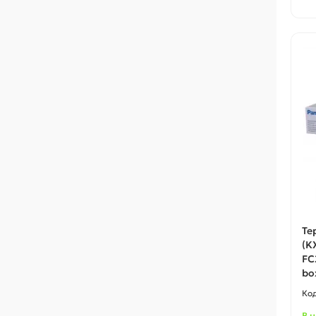
Те
(K
FC
bo
В 