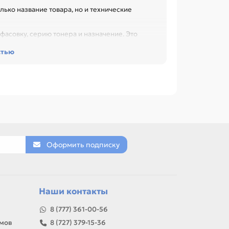
лько название товара, но и технические
фасовку, серию тонера и назначение. Это
 обслуживания, особенно при обслуживании
стью
NASONIC (KX-FA52E) fax KX-FP207 / 218 / FC228
41 / 142 / 143 / 145 / 146 / 147 / 148 за 1шт.
82 / 85 / 86 / 88 / 89 / 90 / 91 / 95 / 151 / 152
за 1шт. ОЕМ (2 in box). Сравнивайте такие позиции
.
Оформить подписку
товар можно использовать для замены,
Наши контакты
8 (777) 361-00-56
амов
8 (727) 379-15-36