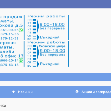
Новинки
Акции и распрод
НКА