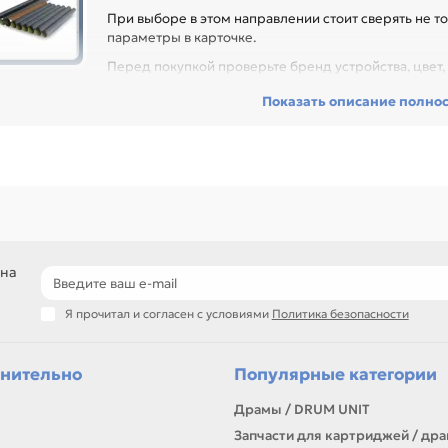
При выборе в этом направлении стоит сверять не то
параметры в карточке.
Перед покупкой проверьте бренд устройства, цвет, 
могает сохранить стабильную плотность печати и снизить стоимость
Показать описание полно
са, сервисного центра или техники с регулярной нагрузкой.
еди товаров этого направления есть, например: Термопленка для PA
58 за 1шт. ОЕМ (3 in box), Термопленка для PANASONIC (KX-FA54A) kx-fp1
 (3 in box), Термопленка для PANASONIC (KX-FA53A/55A) KX-FP 80 / 81 / 
53 / 155 / 156 / 158 / 161 / 165 / 166 / 168 / 175 / 176 / 178 / 185 / 195 
названию, артикулу и таблице характеристик.
ли нужен близкий вариант, посмотрите соседние направления: ТОНЕР
тонер для заправки и сервисных работ
 на
подбор по бренду, цвету и фасовке
варианты для чёрно-белой и цветной печати
Я прочитал и согласен с условиями
Политика безопасности
самовывоз и доставка по Алматы, отправка по Казахстану
ли параметры в карточке совпадают с вашей моделью или задачей, 
онта, заправки, печати или пополнения складского запаса.
нительно
Популярные категории
Драмы / DRUM UNIT
Запчасти для картриджей / др