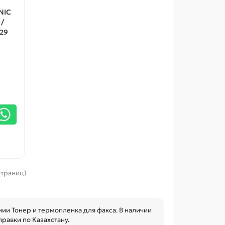
NIC
 /
929
 страниц)
ии Тонер и термопленка для факса. В наличии
правки по Казахстану.