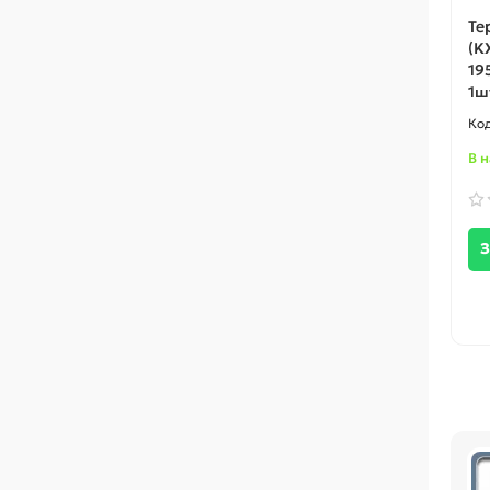
Те
(KX
195
1шт
В 
З