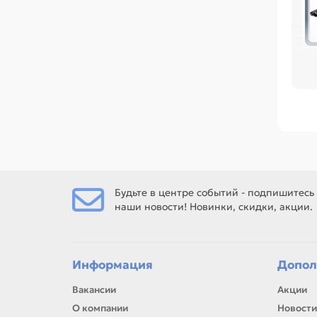
по
офи
Ср
/ 2
ОЕМ
/ 1
по 
Ес
Будьте в центре событий - подпишитесь
наши новости! Новинки, скидки, акции.
Ес
рем
Информация
Допол
Вакансии
Акции
О компании
Новости