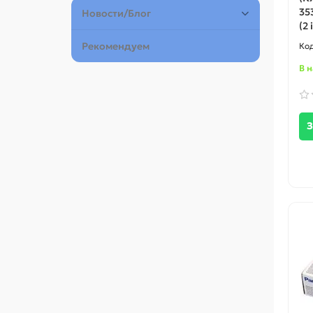
353
Новости/Блог
(2 
Рекомендуем
В 
З