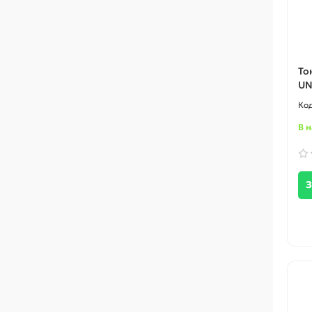
То
UN
В 
З