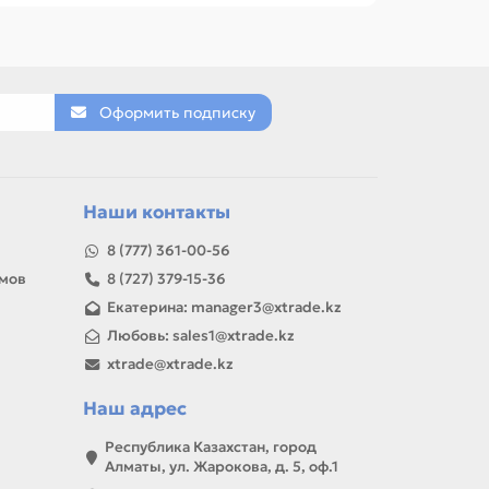
N, HP, PANASONIC, RICOH.
Оформить подписку
товар можно использовать для замены,
Наши контакты
8 (777) 361-00-56
амов
8 (727) 379-15-36
Екатерина: manager3@xtrade.kz
Любовь: sales1@xtrade.kz
xtrade@xtrade.kz
Наш адрес
Республика Казахстан, город
Алматы, ул. Жарокова, д. 5, оф.1