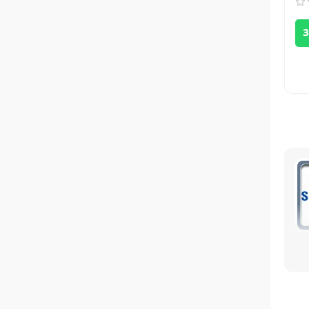
З
по
офи
Ср
UNI
арт