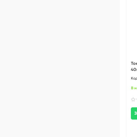
То
40
В 
З