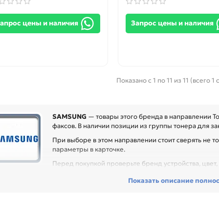
апрос цены и наличия
Запрос цены и наличия
Показано с 1 по 11 из 11 (всего 1
SAMSUNG
— товары этого бренда в направлении Т
факсов. В наличии позиции из группы тонера для зак
При выборе в этом направлении стоит сверять не то
параметры в карточке.
Перед покупкой проверьте бренд устройства, цвет, 
могает сохранить стабильную плотность печати и снизить стоимость
Показать описание полно
са, сервисного центра или техники с регулярной нагрузкой.
еди товаров этого направления есть, например: Тонер для SAMSUNG
VERSAL 1кг. IPM, Тонер для SAMSUNG ML-1210 / 1250 / 4500 10кг. Eu
икулу и таблице характеристик.