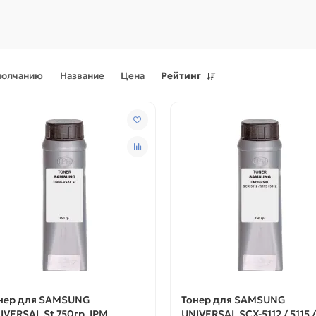
молчанию
Название
Цена
Рейтинг
Поступления товаров
08.07.2026
Поступления товаров
23.06.
.2026 - Новое поступление
23.06.2026 - Новое поступ
 для картриджей и
запчастей для картриджей 
теров
принтеров, картриджи
нер для SAMSUNG
Тонер для SAMSUNG
IVERSAL St 750гр. IPM
UNIVERSAL SCX-5112 / 5115 /