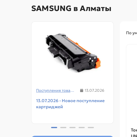
SAMSUNG в Алматы
По у
Поступления товаров
13.07.2026
13.07.2026 - Новое поступление
08.07
картриджей
чипов
прин
То
UN