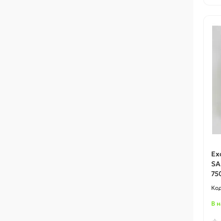
Ex
SA
75
В 