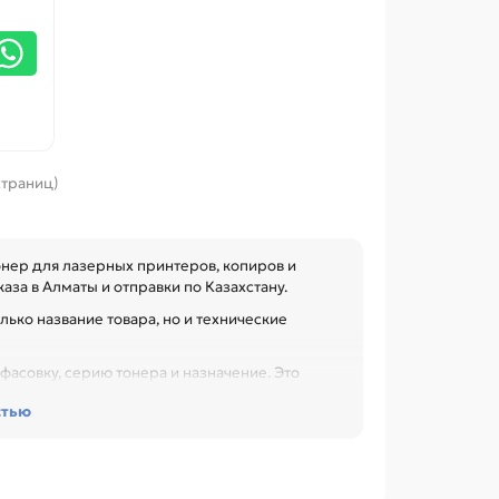
 страниц)
онер для лазерных принтеров, копиров и
аза в Алматы и отправки по Казахстану.
лько название товара, но и технические
фасовку, серию тонера и назначение. Это
 обслуживания, особенно при обслуживании
стью
 UNIVERSAL 10кг. IPM, Тонер для SAMSUNG
ropa. Сравнивайте такие позиции по названию,