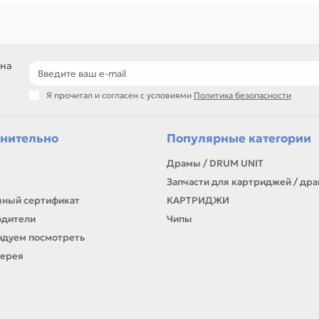
ли нужен близкий вариант, посмотрите соседние направления: CANO
тонер для заправки и сервисных работ
подбор по бренду, цвету и фасовке
варианты для чёрно-белой и цветной печати
 на
самовывоз и доставка по Алматы, отправка по Казахстану
Я прочитал и согласен с условиями
Политика безопасности
ли параметры в карточке совпадают с вашей моделью или задачей, 
онта, заправки, печати или пополнения складского запаса.
нительно
Популярные категории
Драмы / DRUM UNIT
Запчасти для картриджей / др
ный сертификат
КАРТРИДЖИ
одители
Чипы
дуем посмотреть
лерея