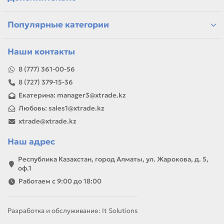
Если параметры в карточке совпадают с вашей моделью
или задачей, товар можно использовать для замены,
ремонта, заправки, печати или пополнения складского
Популярные категории
запаса.
Наши контакты
8 (777) 361-00-56
8 (727) 379-15-36
Екатерина: manager3@xtrade.kz
Любовь: sales1@xtrade.kz
xtrade@xtrade.kz
Наш адрес
Республика Казахстан, город Алматы, ул. Жарокова, д. 5,
оф.1
Работаем с 9:00 до 18:00
Разработка и обслуживание: It Solutions