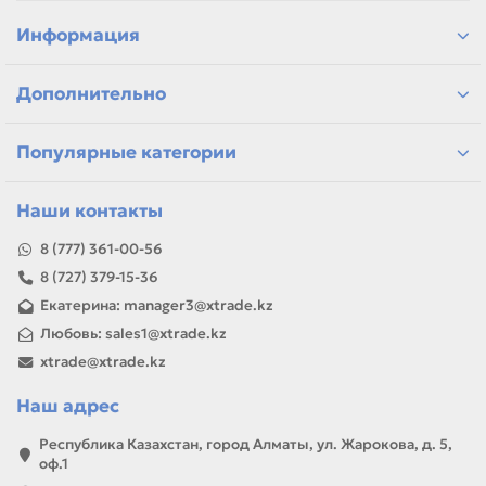
подбор по бренду, цвету и фасовке
варианты для чёрно-белой и цветной печати
Информация
самовывоз и доставка по Алматы, отправка по
Казахстану
Дополнительно
Если параметры в карточке совпадают с вашей моделью
или задачей, товар можно использовать для замены,
ремонта, заправки, печати или пополнения складского
Популярные категории
запаса.
Наши контакты
8 (777) 361-00-56
8 (727) 379-15-36
Екатерина: manager3@xtrade.kz
Любовь: sales1@xtrade.kz
xtrade@xtrade.kz
Наш адрес
Республика Казахстан, город Алматы, ул. Жарокова, д. 5,
оф.1