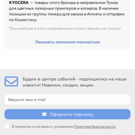
KYOCERA
— товары этого бренда в направлении Тонер
для цветных лазерных принтеров и копиров. В наличии
позиции из группы тонера для заказа в Алматы и отправки
по Казахстану.
При выборе в этом направлении стоит сверять не только
название товара, но и технические параметры в карточке.
Показать описание полностью
Перед покупкой проверьте бренд устройства, цвет,
фасовку, серию тонера и назначение. Это помогает
сохранить стабильную плотность печати и снизить
стоимость обслуживания, особенно при обслуживании
офиса, сервисного центра или техники с регулярной
нагрузкой.
Будьте в центре событий - подпишитесь на наши
Среди товаров этого направления есть, например: Тонер
новости! Новинки, скидки, акции.
для KYOCERA (TK-540) FS-C5015N black 120 гр. IPM, Тонер
для KYOCERA (TK-540) FS-C5015N cyan 100 гр. IPM, Тонер
для KYOCERA (TK-540) FS-C5015N magenta 100 гр. IPM.
Сравнивайте такие позиции по названию, артикулу и
таблице характеристик.
Оформить подписку
Если нужен близкий вариант, посмотрите соседние
направления: HP, RICOH, SAMSUNG, EPSON.
Я прочитал и согласен с условиями
Политика безопасности
тонер для заправки и сервисных работ