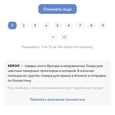
Показать еще
1
2
3
4
5
6
7
8
9
>
>|
Показано с 1 по 12 из 104 (всего 9 страниц)
XEROX
— товары этого бренда в направлении Тонер для
цветных лазерных принтеров и копиров. В наличии
позиции из группы тонера для заказа в Алматы и отправки
по Казахстану.
При выборе в этом направлении стоит сверять не только
название товара, но и технические параметры в карточке.
Показать описание полностью
Перед покупкой проверьте бренд устройства, цвет,
фасовку, серию тонера и назначение. Это помогает
сохранить стабильную плотность печати и снизить
стоимость обслуживания, особенно при обслуживании