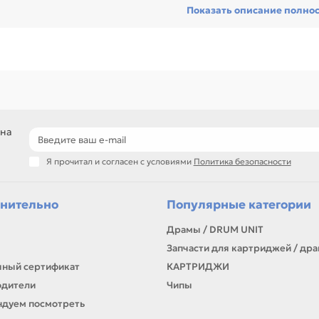
Показать описание полно
 техники с регулярной нагрузкой.
ди товаров этого направления есть, например: Картридж для OLIVET
названию, артикулу и таблице характеристик.
ли нужен близкий вариант, посмотрите соседние направления: EPSO
подбор по модели принтера и коду картриджа
сравнение ресурса, цвета и типа поставки
позиции для офисной печати и сервисного запаса
самовывоз и доставка по Алматы, отправка по Казахстану
 на
ли параметры в карточке совпадают с вашей моделью или задачей, 
Я прочитал и согласен с условиями
Политика безопасности
онта, заправки, печати или пополнения складского запаса.
нительно
Популярные категории
Драмы / DRUM UNIT
Запчасти для картриджей / др
ный сертификат
КАРТРИДЖИ
одители
Чипы
дуем посмотреть