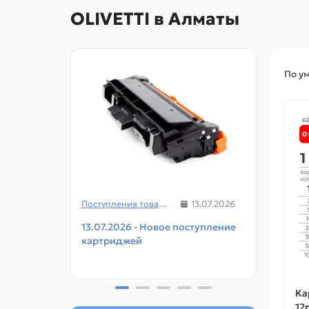
OLIVETTI в Алматы
По у
Поступления товаров
13.07.2026
13.07.2026 - Новое поступление
08.07
картриджей
чипов
прин
Ка
12