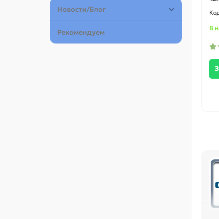
Новости/Блог
В 
Рекомендуем
З
по