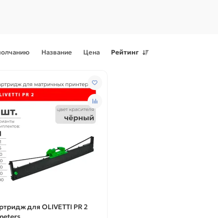
молчанию
Название
Цена
Рейтинг
Поступления товаров
08.07.2026
Поступления товаров
23.06.
.2026 - Новое поступление
23.06.2026 - Новое поступ
 для картриджей и
запчастей для картриджей 
теров
принтеров, картриджи
ртридж для OLIVETTI PR 2
meters