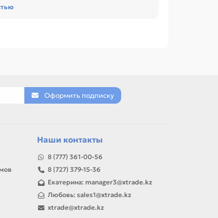
стью
TI PR 2 12meters. Сравнивайте такие позиции
N, LEXMARK, STAR, ЛЕНТЫ.
Оформить подписку
товар можно использовать для замены,
Наши контакты
8 (777) 361-00-56
амов
8 (727) 379-15-36
Екатерина: manager3@xtrade.kz
Любовь: sales1@xtrade.kz
xtrade@xtrade.kz