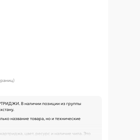
страниц)
РТРИДЖИ. В наличии позиции из группы
хстану.
лько название товара, но и технические
артриджа, цвет, ресурс и наличие чипа. Это
 при обслуживании офиса, сервисного центра