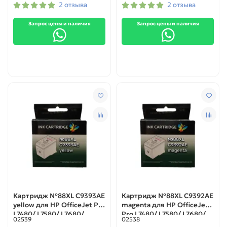
2 отзыва
2 отзыва
Запрос цены и наличия
Запрос цены и наличия
Картридж №88XL C9393AE
Картридж №88XL C9392AE
yellow для HP OfficeJet Pro
magenta для HP OfficeJet
L7480/ L7580/ L7680/
Pro L7480/ L7580/ L7680/
02539
02538
L7780/ K5400/ K550 ОЕМ
L7780/ K5400/ K550 ОЕМ