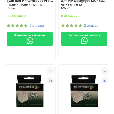
cyan для HP OfficeJet Pro
для HP Designjet 130/ 30/
L7480/ L7580/ L7680/
90/ 130 OEM
02537
09796
L7780/ K5400/ K550 ОЕМ
В наличии ✓
В наличии ✓
2 отзыва
2 отзыва
Запрос цены и наличия
Запрос цены и наличия