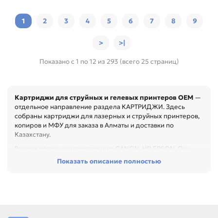
1
2
3
4
5
6
7
8
9
>
>|
Показано с 1 по 12 из 293 (всего 25 страниц)
Картриджи для струйных и гелевых принтеров OEM
—
отдельное направление раздела КАРТРИДЖИ. Здесь
собраны картриджи для лазерных и струйных принтеров,
копиров и МФУ для заказа в Алматы и доставки по
Казахстану.
Внутри доступны направления: CANON, HP, EPSON. Они
помогают быстрее перейти к нужному бренду, типу товара
Показать описание полностью
или формату применения.
Перед покупкой проверьте модель устройства, код
картриджа, цвет, ресурс и наличие чипа. Это помогает
заменить расходник без ошибок по совместимости,
особенно при обслуживании офиса, сервисного центра