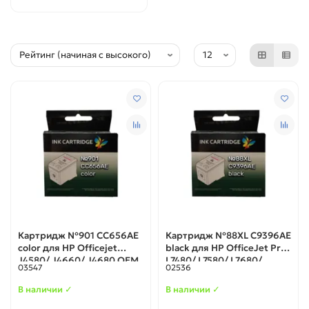
Картридж №901 CC656AE
Картридж №88XL C9396AE
color для HP Officejet
blaсk для HP OfficeJet Pro
J4580/ J4660/ J4680 ОЕМ
L7480/ L7580/ L7680/
03547
02536
L7780/ K5400/ K550 ОЕМ
В наличии ✓
В наличии ✓