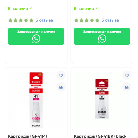
MP640/ MP660/ MP980/
original
MP990/ MX860/ iP3600/
В наличии ✓
В наличии ✓
iP4600/ iP4700 (16мл)
Original
3 отзыва
3 отзыва
Запрос цены и наличия
Запрос цены и наличия
Картридж (GI-41M)
Картридж (GI-41BK) black