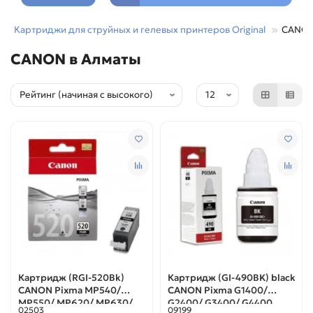
Картриджи для струйных и гелевых принтеров Original
CANO
CANON в Алматы
Картридж (RGI-520Bk)
Картридж (GI-490BK) black
CANON Pixma MP540/
CANON Pixma G1400/
MP550/ MP620/ MP630/
G2400/ G3400/ G4400
02503
09199