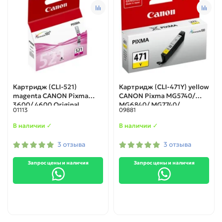
Картридж (CLI-521)
Картридж (CLI-471Y) yellow
magenta CANON Pixma
CANON Pixma MG5740/
3600/ 4600 Original
MG6840/ MG7740/
01113
09881
MG7740/ TS5040/ TS6040/
TS8040/ TS9040 Original
В наличии ✓
В наличии ✓
3 отзыва
3 отзыва
Запрос цены и наличия
Запрос цены и наличия