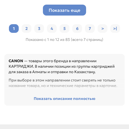
Показать еще
1
2
3
4
5
6
7
>
>|
Показано с 1 по 12 из 83 (всего 7 страниц)
CANON
— товары этого бренда в направлении
КАРТРИДЖИ. В наличии позиции из группы картриджей
для заказа в Алматы и отправки по Казахстану.
При выборе в этом направлении стоит сверять не только
название товара, но и технические параметры в карточке.
Перед покупкой проверьте модель устройства, код
Показать описание полностью
картриджа, цвет, ресурс и наличие чипа. Это помогает
заменить расходник без ошибок по совместимости,
особенно при обслуживании офиса, сервисного центра
или техники с регулярной нагрузкой.
Среди товаров этого направления есть, например: