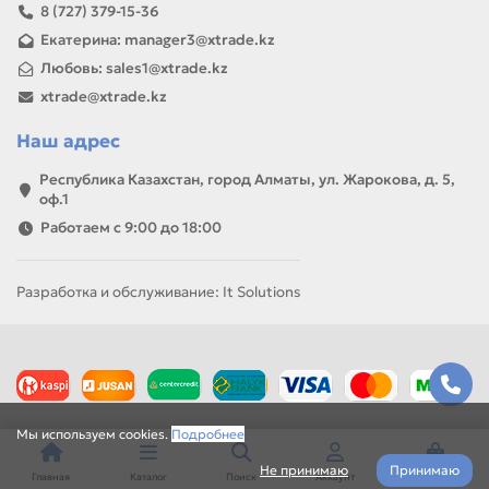
8 (727) 379-15-36
Если параметры в карточке совпадают с вашей моделью
Екатерина: manager3@xtrade.kz
или задачей, товар можно использовать для замены,
ремонта, заправки, печати или пополнения складского
Любовь: sales1@xtrade.kz
запаса.
xtrade@xtrade.kz
Наш адрес
Республика Казахстан, город Алматы, ул. Жарокова, д. 5,
оф.1
Работаем с 9:00 до 18:00
Разработка и обслуживание: It Solutions
Мы используем cookies.
Подробнее
Не принимаю
Принимаю
Главная
Каталог
Поиск
Аккаунт
Корзина