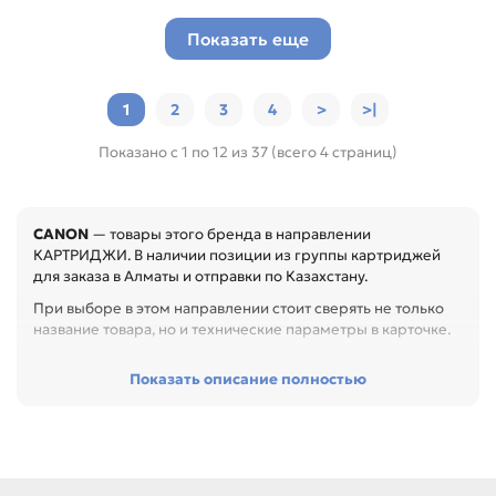
Показать еще
1
2
3
4
>
>|
Показано с 1 по 12 из 37 (всего 4 страниц)
CANON
— товары этого бренда в направлении
КАРТРИДЖИ. В наличии позиции из группы картриджей
для заказа в Алматы и отправки по Казахстану.
При выборе в этом направлении стоит сверять не только
название товара, но и технические параметры в карточке.
Перед покупкой проверьте модель устройства, код
Показать описание полностью
картриджа, цвет, ресурс и наличие чипа. Это помогает
заменить расходник без ошибок по совместимости,
особенно при обслуживании офиса, сервисного центра
или техники с регулярной нагрузкой.
Среди товаров этого направления есть, например: