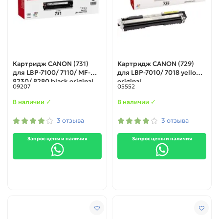
Картридж CANON (731)
Картридж CANON (729)
для LBP-7100/ 7110/ MF-
для LBP-7010/ 7018 yellow
8230/ 8280 black original
original
09207
05552
В наличии ✓
В наличии ✓
3 отзыва
3 отзыва
Запрос цены и наличия
Запрос цены и наличия