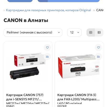
И
Картриджи для лазерных принтеров, копиров Original
CANO
CANON в Алматы
Картридж CANON (737)
Картридж CANON (FX-3)
для i-SENSYS MF211/
для FAX-L200/ Multipass
MF212w/ MF216n/ MF217w/
L60/ 90 original
05821
00769