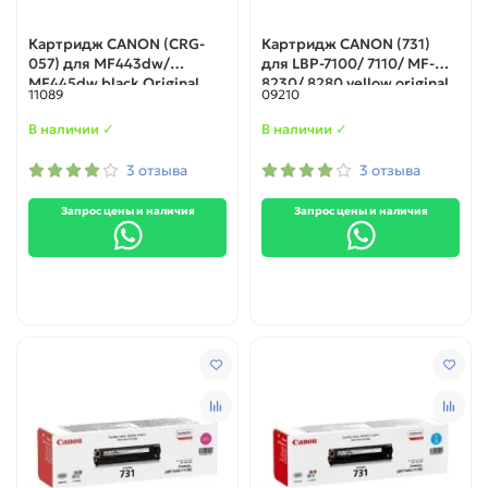
Картридж CANON (CRG-
Картридж CANON (731)
057) для MF443dw/
для LBP-7100/ 7110/ MF-
MF445dw black Original
8230/ 8280 yellow original
11089
09210
В наличии ✓
В наличии ✓
3 отзыва
3 отзыва
Запрос цены и наличия
Запрос цены и наличия