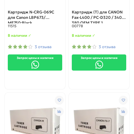
Картридж N-CRG-069C
Картридж (T) для CANON
для Canon LBP673/
Fax-L400 / PC-D320 / 340 /
MF750;Black
380 OEM TYPE 1
11515
00778
В наличии ✓
В наличии ✓
3 отзыва
3 отзыва
Запрос цены и наличия
Запрос цены и наличия