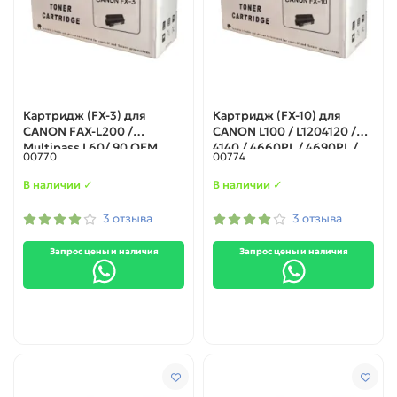
Картридж (FX-3) для
Картридж (FX-10) для
CANON FAX-L200 /
CANON L100 / L1204120 /
Multipass L60/ 90 OEM
4140 / 4660PL / 4690PL /
00770
00774
TYPE 1
MF4010 / MF4120 / MF4140
/ MF4150 / MF4660P OEM
В наличии ✓
В наличии ✓
TYPE 1
3 отзыва
3 отзыва
Запрос цены и наличия
Запрос цены и наличия