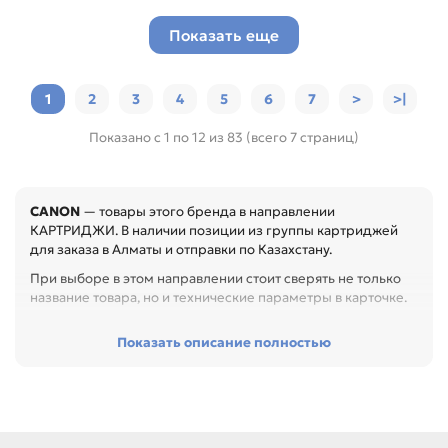
Показать еще
1
2
3
4
5
6
7
>
>|
Показано с 1 по 12 из 83 (всего 7 страниц)
CANON
— товары этого бренда в направлении
КАРТРИДЖИ. В наличии позиции из группы картриджей
для заказа в Алматы и отправки по Казахстану.
При выборе в этом направлении стоит сверять не только
название товара, но и технические параметры в карточке.
Перед покупкой проверьте модель устройства, код
Показать описание полностью
картриджа, цвет, ресурс и наличие чипа. Это помогает
заменить расходник без ошибок по совместимости,
особенно при обслуживании офиса, сервисного центра
или техники с регулярной нагрузкой.
Среди товаров этого направления есть, например: