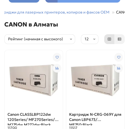
ртриджи для лазерных принтеров, копиров и факсов OEM
CANO
CANON в Алматы
Canon CLASSLBP122dw
Картридж N-CRG-069Y для
120Series/ MF270Series/
Canon LBP673/
M275dw M272dw;Black
MF750;Black
11700
11517