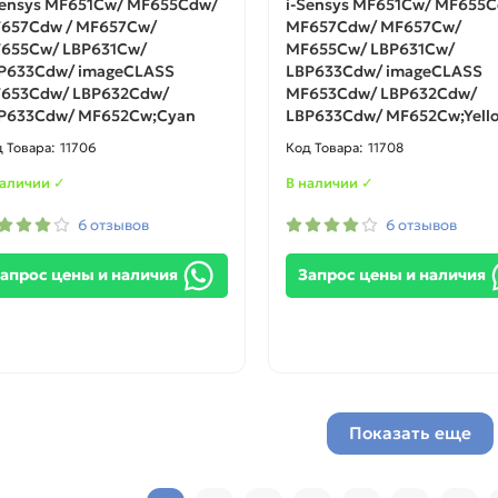
Sensys MF651Cw/ MF655Cdw/
i-Sensys MF651Cw/ MF655
657Cdw / MF657Cw/
MF657Cdw/ MF657Cw/
655Cw/ LBP631Cw/
MF655Cw/ LBP631Cw/
P633Cdw/ imageCLASS
LBP633Cdw/ imageCLASS
653Cdw/ LBP632Cdw/
MF653Cdw/ LBP632Cdw/
P633Cdw/ MF652Cw;Cyan
LBP633Cdw/ MF652Cw;Yell
11706
11708
наличии ✓
В наличии ✓
6 отзывов
6 отзывов
апрос цены и наличия
Запрос цены и наличия
Показать еще