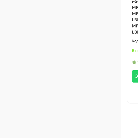
i-
MF
MF
LB
MF
LB
В 
З