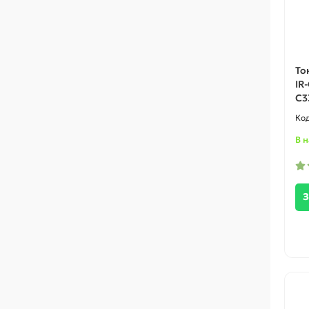
То
IR
C3
В 
З