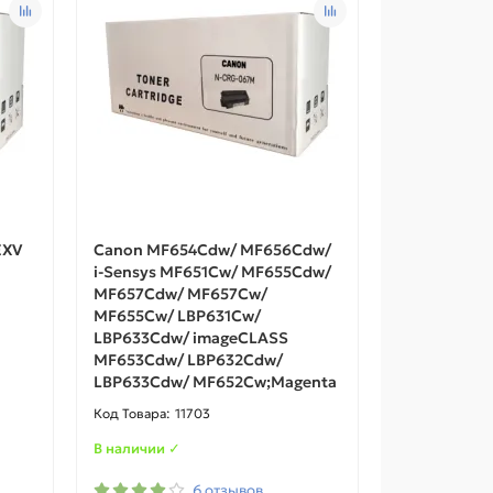
EXV
Canon MF654Cdw/ MF656Cdw/
i-Sensys MF651Cw/ MF655Cdw/
MF657Cdw/ MF657Cw/
MF655Cw/ LBP631Cw/
LBP633Cdw/ imageCLASS
MF653Cdw/ LBP632Cdw/
LBP633Cdw/ MF652Cw;Magenta
11703
В наличии ✓
6 отзывов