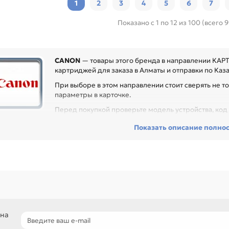
1
2
3
4
5
6
7
Показано с 1 по 12 из 100 (всего 
CANON
— товары этого бренда в направлении КАР
картриджей для заказа в Алматы и отправки по Каза
При выборе в этом направлении стоит сверять не то
параметры в карточке.
Перед покупкой проверьте модель устройства, код к
могает заменить расходник без ошибок по совместимости, особенно
Показать описание полно
 техники с регулярной нагрузкой.
еди товаров этого направления есть, например: Тонер-картридж (
M, Тонер-картридж (C-EXV18) для CANON IR 1018/1022, Тонер-картри
70/5050/5055/5065/5075//6570 IPM. Сравнивайте такие позиции по н
ли нужен близкий вариант, посмотрите соседние направления: KYOC
подбор по модели принтера и коду картриджа
сравнение ресурса, цвета и типа поставки
позиции для офисной печати и сервисного запаса
 на
самовывоз и доставка по Алматы, отправка по Казахстану