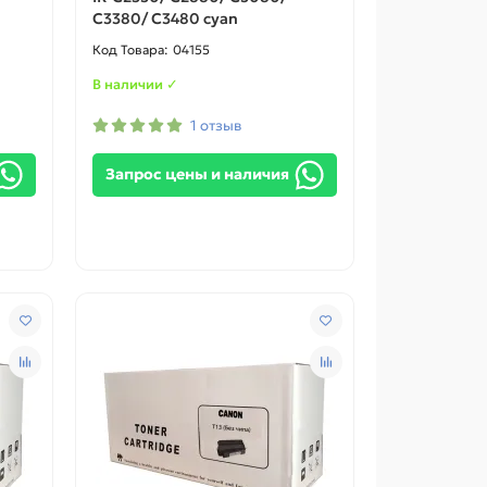
C3380/ C3480 cyan
04155
В наличии ✓
1 отзыв
Запрос цены и наличия