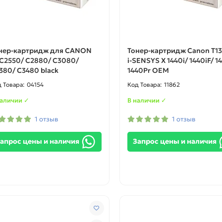
нер-картридж для CANON
Тонер-картридж Canon T13
-C2550/ C2880/ C3080/
i-SENSYS X 1440i/ 1440iF/ 1
380/ C3480 black
1440Pr OEM
04154
11862
наличии ✓
В наличии ✓
1 отзыв
1 отзыв
апрос цены и наличия
Запрос цены и наличия