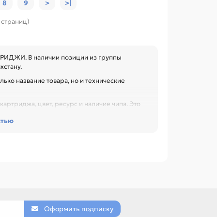
8
9
>
>|
9 страниц)
ТРИДЖИ. В наличии позиции из группы
хстану.
лько название товара, но и технические
артриджа, цвет, ресурс и наличие чипа. Это
 при обслуживании офиса, сервисного центра
стью
C-EXV22) для CANON IR 5050/5055/5056/5075
дж (C-EXV13) для CANON IR-
азванию, артикулу и таблице характеристик.
ERA, PANASONIC, RICOH, SHARP.
Оформить подписку