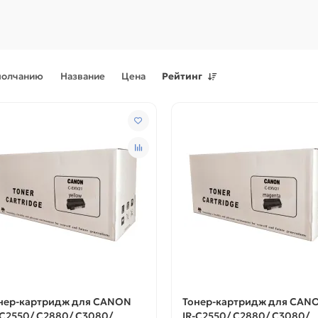
молчанию
Название
Цена
Рейтинг
Поступления товаров
08.07.2026
Поступления товаров
23.06.
.2026 - Новое поступление
23.06.2026 - Новое поступ
 для картриджей и
запчастей для картриджей 
теров
принтеров, картриджи
нер-картридж для CANON
Тонер-картридж для CAN
-C2550/ C2880/ C3080/
IR-C2550/ C2880/ C3080/