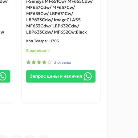
Cdw/
i-Sensys MF651Cw/ MF655Cdw/
MF657Cdw/ MF657Cw/
MF655Cw/ LBP631Cw/
LBP633Cdw/ imageCLASS
MF653Cdw/ LBP632Cdw/
ow
LBP633Cdw/ MF652Cw;Black
11705
В наличии ✓
3 отзыва
Запрос цены и наличия