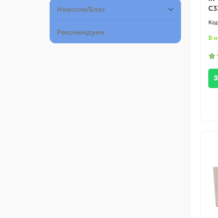
C3
Новости/Блог
Рекомендуем
В 
З