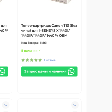
 для
Тонер-картридж Canon T13 (Без
440P/
чипа) для i-SENSYS X 1440i/
1440iF/ 1440P/ 1440Pr OEM
11861
В наличии ✓
1 отзыв
Запрос цены и наличия