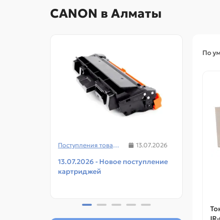
CANON в Алматы
По у
Поступления товаров
13.07.2026
13.07.2026 - Новое поступление
08.07
картриджей
чипов
прин
То
IR