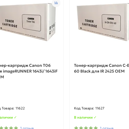
нер-картридж Canon T06
Тонер-картридж Canon C-
я imageRUNNER 1643i/ 1643iF
60 Black для IR 2425 OEM
EM
11622
11627
наличии ✓
В наличии ✓
1 отзыв
1 отзыв