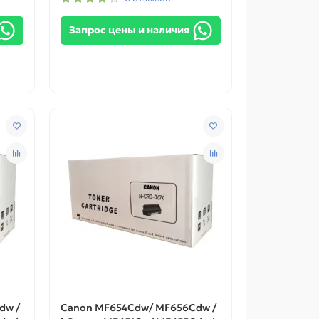
Запрос цены и наличия
dw /
Canon MF654Cdw/ MF656Cdw /