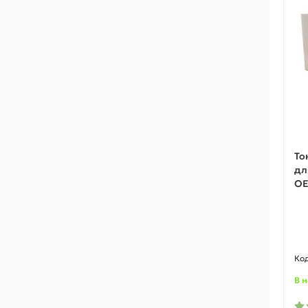
То
дл
O
В 