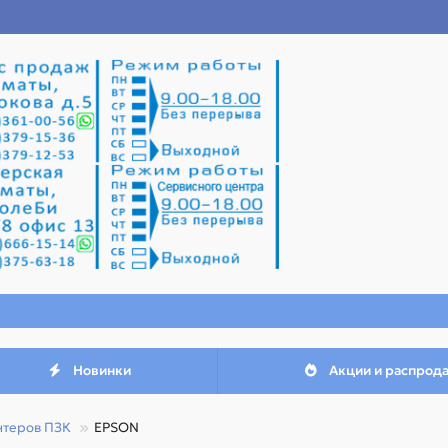
Новинки
Акции и распрод
нтеров ПЗК
EPSON