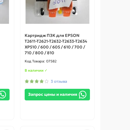
Картридж ПЗК для EPSON
T2611-T2621-T2632-T2633-T2634
XP510 / 600 / 605 / 610 / 700 /
710 / 800 / 810
07582
В наличии ✓
3 отзыва
Запрос цены и наличия