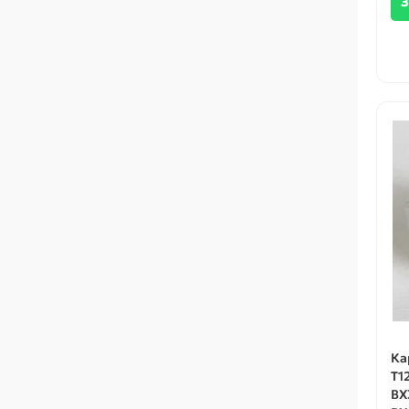
З
Ка
T1
BX