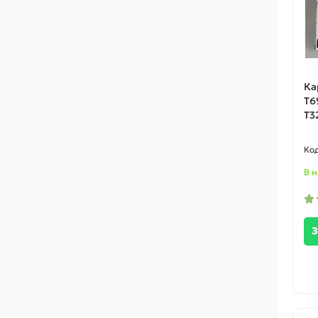
Ка
T6
T3
В 
З