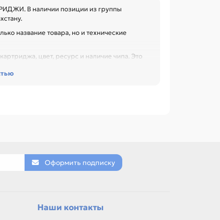
РИДЖИ. В наличии позиции из группы
хстану.
лько название товара, но и технические
артриджа, цвет, ресурс и наличие чипа. Это
 при обслуживании офиса, сервисного центра
стью
EPSON T1117-T0734 T23, Картридж ПЗК для
, Картридж ПЗК для EPSON T676XL 4color WP
актеристик.
N, HP.
Оформить подписку
товар можно использовать для замены,
Наши контакты