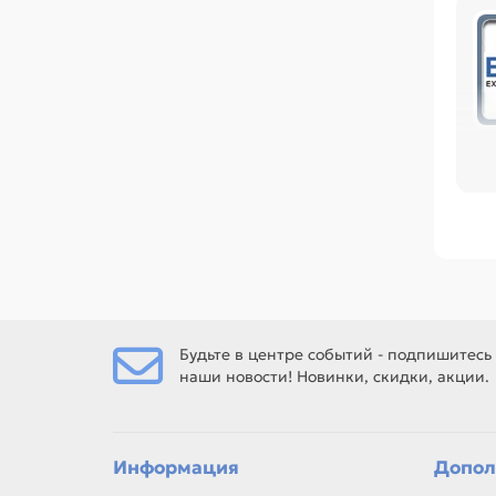
по
или
Ср
EP
402
Ес
Будьте в центре событий - подпишитесь
наши новости! Новинки, скидки, акции.
Ес
рем
Информация
Допол