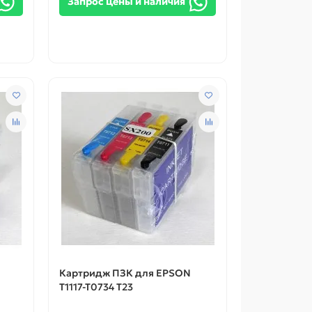
Запрос цены и наличия
Картридж ПЗК для EPSON
T1117-T0734 T23