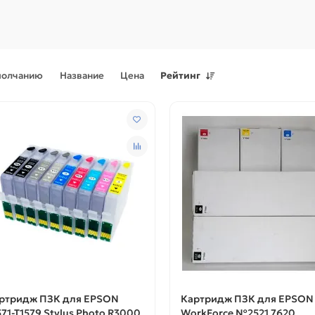
молчанию
Название
Цена
Рейтинг
Поступления товаров
08.07.2026
Поступления товаров
23.06.
.2026 - Новое поступление
23.06.2026 - Новое поступ
 для картриджей и
запчастей для картриджей 
теров
принтеров, картриджи
ртридж ПЗК для EPSON
Картридж ПЗК для EPSON
571-T1579 Stylus Photo R3000
WorkForce №2521 7620