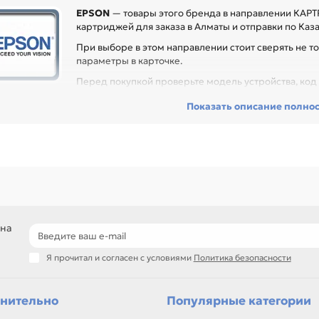
EPSON
— товары этого бренда в направлении КАРТ
картриджей для заказа в Алматы и отправки по Каза
При выборе в этом направлении стоит сверять не то
параметры в карточке.
Перед покупкой проверьте модель устройства, код к
могает заменить расходник без ошибок по совместимости, особенно
Показать описание полно
 техники с регулярной нагрузкой.
еди товаров этого направления есть, например: Картридж ПЗК для 
SON T0731-T0734 TX200W / T40W / TX600FW / T1100 / T30 / TX510FN
0. Сравнивайте такие позиции по названию, артикулу и таблице хар
ли нужен близкий вариант, посмотрите соседние направления: CANO
подбор по модели принтера и коду картриджа
сравнение ресурса, цвета и типа поставки
позиции для офисной печати и сервисного запаса
 на
самовывоз и доставка по Алматы, отправка по Казахстану
Я прочитал и согласен с условиями
Политика безопасности
ли параметры в карточке совпадают с вашей моделью или задачей, 
онта, заправки, печати или пополнения складского запаса.
нительно
Популярные категории