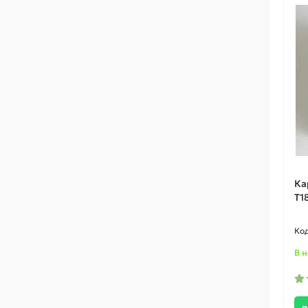
Ка
T1
В 