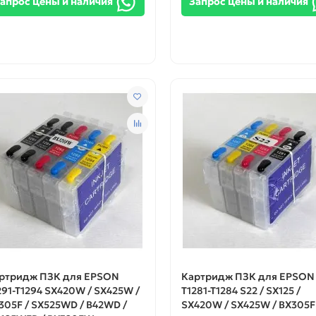
апрос цены и наличия
Запрос цены и наличия
ртридж ПЗК для EPSON
Картридж ПЗК для EPSON
291-T1294 SX420W / SX425W /
T1281-T1284 S22 / SX125 /
305F / SX525WD / B42WD /
SX420W / SX425W / BX305F