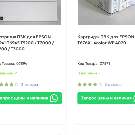
ртридж ПЗК для EPSON
Картридж ПЗК для EPSON
941-T6945 T5200 / T7000 /
T676XL 4color WP 4020
200 / T3000
07594
07571
наличии ✓
В наличии ✓
3 отзыва
3 отзыва
апрос цены и наличия
Запрос цены и наличия