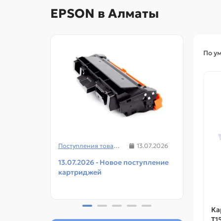
EPSON в Алматы
По у
Поступления товаров
13.07.2026
13.07.2026 - Новое поступление
08.07
картриджей
чипов
прин
Ка
T1