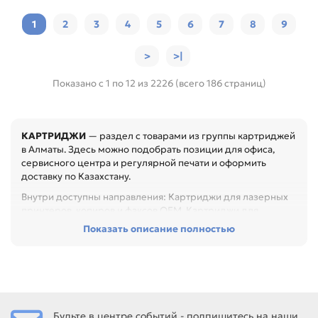
1
2
3
4
5
6
7
8
9
>
>|
Показано с 1 по 12 из 2226 (всего 186 страниц)
КАРТРИДЖИ
— раздел с товарами из группы картриджей
в Алматы. Здесь можно подобрать позиции для офиса,
сервисного центра и регулярной печати и оформить
доставку по Казахстану.
Внутри доступны направления: Картриджи для лазерных
принтеров, копиров и факсов OEM, Картриджи для
струйных и гелевых принтеров OEM, Картриджи для
Показать описание полностью
лазерных принтеров, копиров Original, Картриджи для
струйных и гелевых принтеров Original, Тонер-картридж,
Картриджи для струйных принтеров ПЗК. Они помогают
быстрее перейти к нужному бренду, типу товара или
формату применения.
Перед покупкой проверьте модель устройства, код
Будьте в центре событий - подпишитесь на наши