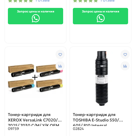
1 отзыв
1 отзыв
Запрос цены и наличия
Запрос цены и наличия
Тонер-картридж для
Тонер-картридж для
XEROX VersaLink C7020/
TOSHIBA E-Studio 550/
7025/ 7030 C/M/ Y/K OEM
605/ 810 Integral
09759
02824
TYPE 1