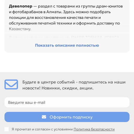
Девелопер
— раздел с товарами из группы драм-юнитов
и фотобарабанов в Алматы. Здесь можно подобрать
позиции для восстановления качества печати и
обслуживания печатной техники и оформить доставку по
Казахстану.
Внутри доступны направления: SHARP, TOSHIBA, KONICA
MINOLTA, RICOH, XEROX, PANASONIC. Они помогают
Показать описание полностью
быстрее перейти к нужному бренду, типу товара или
формату применения.
Перед покупкой проверьте код узла, ресурс, совместимые
модели и тип расходника. Это помогает устранить полосы,
фон, повтор изображения и другие дефекты печати,
особенно при обслуживании офиса, сервисного центра
Будьте в центре событий - подпишитесь на наши
или техники с регулярной нагрузкой.
новости! Новинки, скидки, акции.
Среди товаров этого направления есть, например:
Девелопер (675K85030 / 675K85040 / 675K85050 /
675K85060) для XEROX WorkCentre 7525 / 7530 / 7535 /
7545 / 7830 / 7835 комплект C/M/Y/K, Девелопер для
Оформить подписку
XEROX C7020 / C7025 / C7030 C/M/Y/K (комплект) 300гр.,
Девелопер (DV110) black 200гр для KONICA MINOLTA K7115
/ 7118 / Di152 / 183 / 1811 / 1611 / 2011 / 2510 / 3010 / 3510 /
Я прочитал и согласен с условиями
Политика безопасности