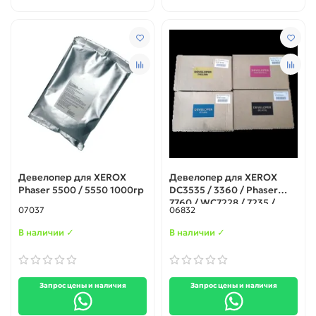
Девелопер для XEROX
Девелопер для XEROX
Phaser 5500 / 5550 1000гр
DC3535 / 3360 / Phaser
7760 / WC7228 / 7235 /
07037
06832
7335 / 7345 BK/C/ Y/M
200гр.
В наличии ✓
В наличии ✓
Запрос цены и наличия
Запрос цены и наличия