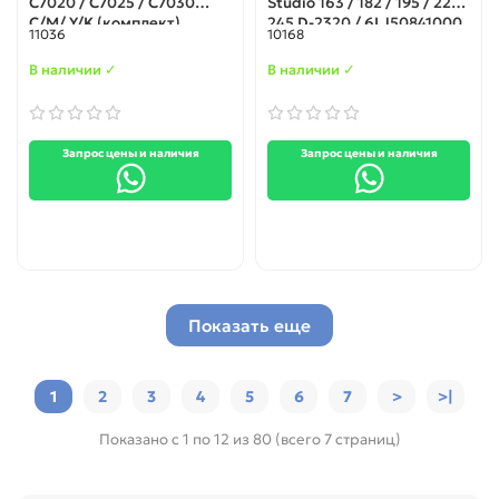
C7020 / C7025 / C7030
Studio 163 / 182 / 195 / 225 /
C/M/ Y/K (комплект)
245 D-2320 / 6LJ50841000
11036
10168
300гр.
500 гр.
В наличии ✓
В наличии ✓
Запрос цены и наличия
Запрос цены и наличия
Показать еще
1
2
3
4
5
6
7
>
>|
Показано с 1 по 12 из 80 (всего 7 страниц)