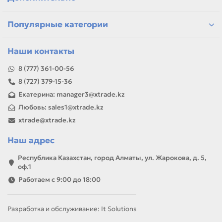
Если параметры в карточке совпадают с вашей моделью
или задачей, товар можно использовать для замены,
ремонта, заправки, печати или пополнения складского
Популярные категории
запаса.
Наши контакты
8 (777) 361-00-56
8 (727) 379-15-36
Екатерина: manager3@xtrade.kz
Любовь: sales1@xtrade.kz
xtrade@xtrade.kz
Наш адрес
Республика Казахстан, город Алматы, ул. Жарокова, д. 5,
оф.1
Работаем с 9:00 до 18:00
Разработка и обслуживание: It Solutions