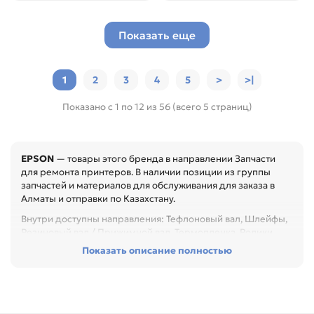
Показать еще
1
2
3
4
5
>
>|
Показано с 1 по 12 из 56 (всего 5 страниц)
EPSON
— товары этого бренда в направлении Запчасти
для ремонта принтеров. В наличии позиции из группы
запчастей и материалов для обслуживания для заказа в
Алматы и отправки по Казахстану.
Внутри доступны направления: Тефлоновый вал, Шлейфы,
Резиновый вал / Прижимной вал, Термопленка, Ролики
подачи (захвата) бумаги, Разное. Они помогают быстрее
Показать описание полностью
перейти к нужному бренду, типу товара или формату
применения.
Перед покупкой проверьте артикул, размер, материал,
назначение и совместимость с узлом. Это помогает