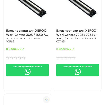
Блок проявки для XEROX
Блок проявки для XEROX
WorkCentre 7525 / 7530 /
WorkCentre 7228 / 7235 /
7545 / 7535 / 7800 Black
7245 / 7328 / 7335 / 7345 /
10562
07443
C2128 / C2636 / C3545 /
Phaser 7760 / 7750
В наличии ✓
В наличии ✓
(802K60194)
Запрос цены и наличия
Запрос цены и наличия