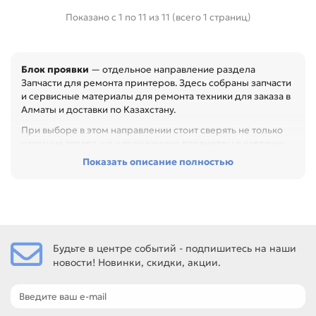
Показано с 1 по 11 из 11 (всего 1 страниц)
Блок проявки
— отдельное направление раздела
Запчасти для ремонта принтеров. Здесь собраны запчасти
и сервисные материалы для ремонта техники для заказа в
Алматы и доставки по Казахстану.
При выборе в этом направлении стоит сверять не только
название товара, но и технические параметры в карточке.
Показать описание полностью
Перед покупкой проверьте артикул, размер, материал,
назначение и совместимость с узлом. Это помогает
быстрее восстановить технику и сократить простой
оборудования, особенно при обслуживании офиса,
сервисного центра или техники с регулярной нагрузкой.
Среди товаров этого направления есть, например: Блок
Будьте в центре событий - подпишитесь на наши
проявки для XEROX DC 240 / 242 / 250 / 252 / 260 /
новости! Новинки, скидки, акции.
WorkCentre 7655 (604K86550), Блок проявки для XEROX
WorkCentre 7228 / 7235 / 7245 / 7328 / 7335 / 7345 / C2128 /
C2636 / C3545 / Phaser 7760 / 7750 (802K60194), Блок
проявки для XEROX YMCK WorkCentre 7525 / 7530 / 7545 /