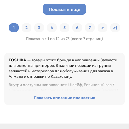
Показать еще
1
2
3
4
5
6
7
>
>|
Показано с 1 по 12 из 75 (всего 7 страниц)
TOSHIBA
— товары этого бренда в направлении Запчасти
для ремонта принтеров. В наличии позиции из группы
запчастей и материалов для обслуживания для заказа в
Алматы и отправки по Казахстану.
Внутри доступны направления: Шлейф, Резиновый вал /
Прижимной вал, Тефлоновый вал, Ролики подачи (захвата)
бумаги, Сепараторы, Термистор/Термостат. Они помогают
Показать описание полностью
быстрее перейти к нужному бренду, типу товара или
формату применения.
Перед покупкой проверьте артикул, размер, материал,
назначение и совместимость с узлом. Это помогает
быстрее восстановить технику и сократить простой