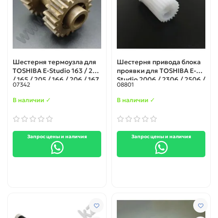
Шестерня термоузла для
Шестерня привода блока
TOSHIBA E-Studio 163 / 203
проявки для TOSHIBA E-
/ 165 / 205 / 166 / 206 / 167
Studio 2006 / 2306 / 2506 /
07342
08801
/ 207 / 237 (6LA84140000 /
2007 / 2307 / 2507 / 2505F/
6LH24602000)
H (6LJ768120)
В наличии ✓
В наличии ✓
Запрос цены и наличия
Запрос цены и наличия