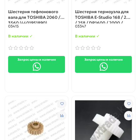
Шестерня тефлонового
Шестерня термоузла для
вала для TOSHIBA 2060 /
TOSHIBA E-Studio 168 / 208
3560 (4401951890)
/ 258 / DP1600 / 2000 /
03415
03347
2500 (41306085000) 19Т/
34Т
В наличии ✓
В наличии ✓
Запрос цены и наличия
Запрос цены и наличия