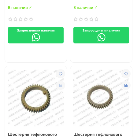
TOSHIBA E-Studio 168 / 208
/ 258 / DP1600 / 2000 /
В наличии ✓
В наличии ✓
2500 (41306065000)
Запрос цены и наличия
Запрос цены и наличия
Шестерня тефлонового
Шестерня тефлонового