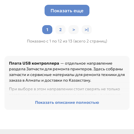
Показать еще
1
2
>
>|
Показано с 1 по 12 из 13 (всего 2 страниц)
Плата USB контроллера
— отдельное направление
раздела Запчасти для ремонта принтеров. Здесь собраны
запчасти и сервисные материалы для ремонта техники для
заказа в Алматы и доставки по Казахстану.
При выборе в этом направлении стоит сверять не только
название товара, но и технические параметры в карточке.
Показать описание полностью
Перед покупкой проверьте артикул, размер, материал,
назначение и совместимость с узлом. Это помогает
быстрее восстановить технику и сократить простой
оборудования, особенно при обслуживании офиса,
сервисного центра или техники с регулярной нагрузкой.