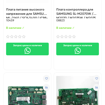
Плата питания высокого
Плата контроллера для
напряжения для SAMSUNG
SAMSUNG SL-M2070W /
ML-2160 / SCX-3400 (JC98-
M2070 / M2075W / M2075
10459
08823
02555A / JC44-00209A)
(JC41-00855A / JC92-
02689A)
В наличии ✓
В наличии ✓
Запрос цены и наличия
Запрос цены и наличия