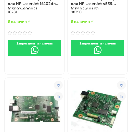
для HР LaserJet M402dn
для HР LaserJet 4555
(C5F92-60002)
(CE502-60113)
10781
08350
В наличии ✓
В наличии ✓
Запрос цены и наличия
Запрос цены и наличия