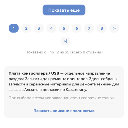
Показать еще
1
2
3
4
5
6
7
8
>
>|
Показано с 1 по 12 из 95 (всего 8 страниц)
Плата контроллера / USB
— отдельное направление
раздела Запчасти для ремонта принтеров. Здесь собраны
запчасти и сервисные материалы для ремонта техники для
заказа в Алматы и доставки по Казахстану.
При выборе в этом направлении стоит сверять не только
название товара, но и технические параметры в карточке.
Показать описание полностью
Перед покупкой проверьте артикул, размер, материал,
назначение и совместимость с узлом. Это помогает
быстрее восстановить технику и сократить простой
оборудования, особенно при обслуживании офиса,