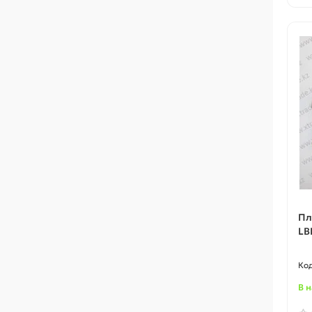
Пл
LB
В 