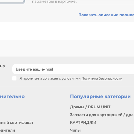
параметры в карточке.
ред покупкой проверьте артикул, размер, материал, назначение и с
Показать описание полно
сстановить технику и сократить простой оборудования, особенно пр
ники с регулярной нагрузкой.
еди товаров этого направления есть, например: Плата форматера дл
ата форматера для CANON 4018 (FK2-5927), Плата форматера для CA
иции по названию, артикулу и таблице характеристик.
ли нужен близкий вариант, посмотрите соседние направления: Тор
, Тефлоновый вал, Термопленка.
подбор по артикулу и узлу устройства
 на
детали для ремонта и профилактики
материалы для сервисных центров и офисов
Я прочитал и согласен с условиями
Политика безопасности
самовывоз и доставка по Алматы, отправка по Казахстану
ли параметры в карточке совпадают с вашей моделью или задачей, 
онта, заправки, печати или пополнения складского запаса.
нительно
Популярные категории
Драмы / DRUM UNIT
Запчасти для картриджей / др
ный сертификат
КАРТРИДЖИ
одители
Чипы