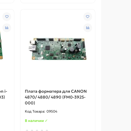
n i-
Плата форматера для CANON
03)
4870/ 4880/ 4890 (FM0-3925-
000)
09504
В наличии ✓