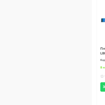
Пл
LB
В 
З