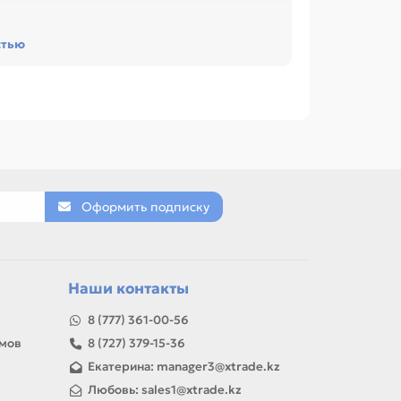
овместимость с узлом. Это помогает быстрее
стью
и обслуживании офиса, сервисного центра или
я CANON LBP-2900 (RM1-3126 / RM1-3125),
NON LBP-3010 (FM3-5737). Сравнивайте такие
мозные площадки, Резиновый вал / Прижимной
Оформить подписку
товар можно использовать для замены,
Наши контакты
8 (777) 361-00-56
амов
8 (727) 379-15-36
Екатерина: manager3@xtrade.kz
Любовь: sales1@xtrade.kz