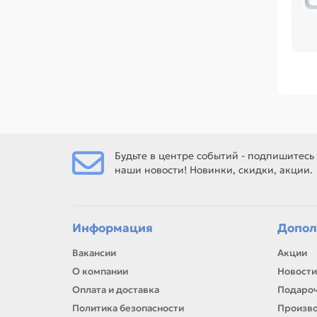
Пе
во
тех
Ср
Пл
поз
Ес
вал
Будьте в центре событий - подпишитесь
наши новости! Новинки, скидки, акции.
Ес
рем
Информация
Допол
Вакансии
Акции
О компании
Новости
Оплата и доставка
Подароч
Политика безопасности
Произв