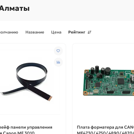
 Алматы
молчанию
Название
Цена
Рейтинг
Поступления товаров
08.07.2026
Поступления товаров
23.06.
.2026 - Новое поступление
23.06.2026 - Новое поступ
 для картриджей и
запчастей для картриджей 
теров
принтеров, картриджи
ейф панели управления
Плата форматера для CA
я Canon MF 3010
MF4730/ 4750/ 4890/ 4870