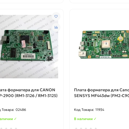
ата форматера для CANON
Плата форматера для Cano
P-2900 (RM1-3126 / RM1-3125)
SENSYS MF443dw (FM2-C9
02486
11934
наличии ✓
В наличии ✓