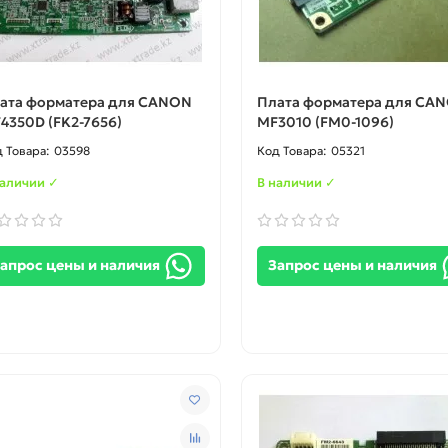
ата форматера для CANON
Плата форматера для CA
4350D (FK2-7656)
MF3010 (FM0-1096)
03598
05321
наличии ✓
В наличии ✓
апрос цены и наличия
Запрос цены и наличия