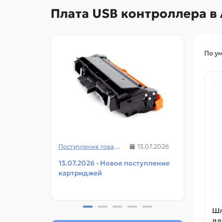
Плата USB контроллера в
По у
Поступления товаров
13.07.2026
13.07.2026 - Новое поступление
08.07
картриджей
чипов
прин
Шл
дл