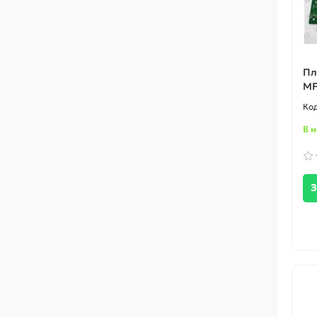
Пл
MF
В 
З