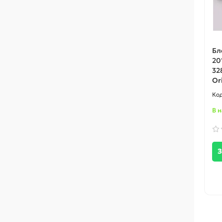
Бл
20
32
Or
В 
З