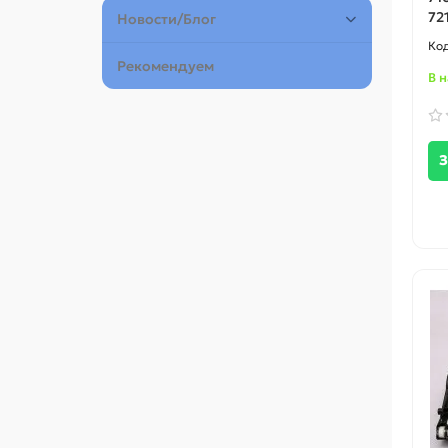
72
Новости/Блог
Рекомендуем
В 
З