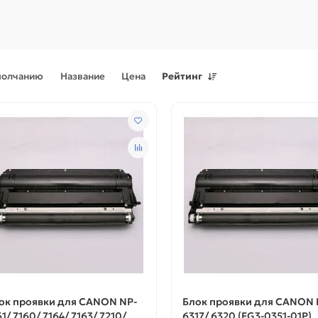
молчанию
Название
Цена
Рейтинг
Поступления товаров
08.07.2026
Поступления товаров
23.06.
.2026 - Новое поступление
23.06.2026 - Новое поступ
 для картриджей и
запчастей для картриджей 
теров
принтеров, картриджи
ок проявки для CANON NP-
Блок проявки для CANON 
61/ 7160/ 7164/ 7163/ 7210/
6317/ 6320 (FG3-0351-01P)