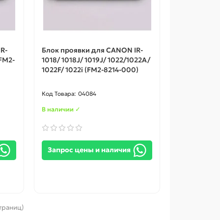
R-
Блок проявки для CANON IR-
(FM2-
1018/ 1018J/ 1019J/ 1022/1022A/
1022F/ 1022i (FM2-8214-000)
04084
В наличии ✓
Запрос цены и наличия
страниц)