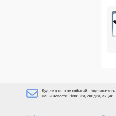
Пе
во
тех
Ср
пр
10
та
Ес
вал
Будьте в центре событий - подпишитесь
наши новости! Новинки, скидки, акции.