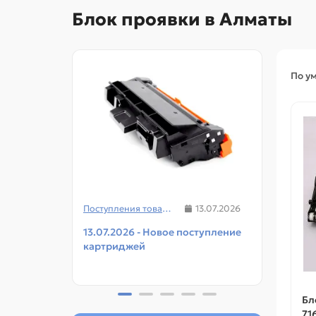
Блок проявки в Алматы
По у
Поступления товаров
13.07.2026
13.07.2026 - Новое поступление
08.07
картриджей
чипов
прин
Бл
71