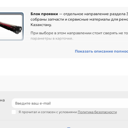
Блок проявки
— отдельное направление раздела З
собраны запчасти и сервисные материалы для ремон
Казахстану.
При выборе в этом направлении стоит сверять не то
параметры в карточке.
ред покупкой проверьте артикул, размер, материал, назначение и с
Показать описание полно
сстановить технику и сократить простой оборудования, особенно пр
ники с регулярной нагрузкой.
еди товаров этого направления есть, например: Блок проявки для C
оявки для CANON IR-2016/2016J/2020/2020J (FM2-3286-000 / FM3-3
18/1018J/1019J/1022/1022A/1022F/1022i (FM2-8214-000). Сравнивайт
блице характеристик.
ли нужен близкий вариант, посмотрите соседние направления: Тор
, Тефлоновый вал, Термопленка.
 на
подбор по артикулу и узлу устройства
детали для ремонта и профилактики
Я прочитал и согласен с условиями
Политика безопасности
материалы для сервисных центров и офисов
самовывоз и доставка по Алматы, отправка по Казахстану