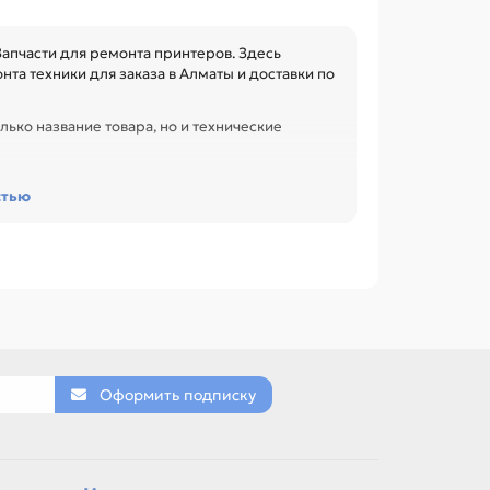
апчасти для ремонта принтеров. Здесь
та техники для заказа в Алматы и доставки по
лько название товара, но и технические
овместимость с узлом. Это помогает быстрее
стью
и обслуживании офиса, сервисного центра или
ANON NP-6317/6320 (FG3-0351-01P), Блок
671-000), Блок проявки для CANON IR-
е такие позиции по названию, артикулу и
мозные площадки, Резиновый вал / Прижимной
Оформить подписку