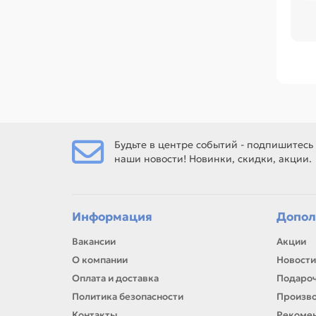
Пе
во
тех
Ср
1/9
поз
Ес
То
Будьте в центре событий - подпишитесь
наши новости! Новинки, скидки, акции.
Ес
рем
Информация
Допол
Вакансии
Акции
О компании
Новости
Оплата и доставка
Подароч
Политика безопасности
Произв
Контакты
Рекомен