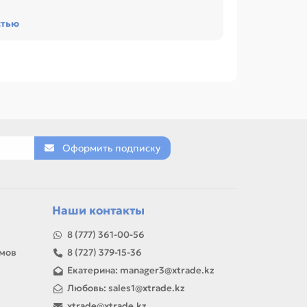
овместимость с узлом. Это помогает быстрее
стью
и обслуживании офиса, сервисного центра или
EXMARK Optra S/T (99A1015 Х 1/99A1017 Х
0X0127 Х 1/99A0070 Х 1). Сравнивайте такие
новый вал, Резиновый вал / Прижимной вал,
Оформить подписку
товар можно использовать для замены,
Наши контакты
8 (777) 361-00-56
амов
8 (727) 379-15-36
Екатерина: manager3@xtrade.kz
Любовь: sales1@xtrade.kz
xtrade@xtrade.kz