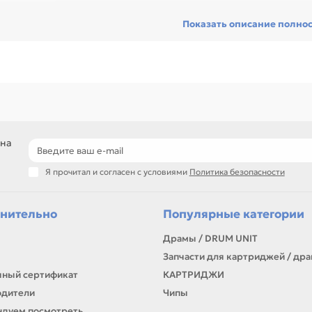
ред покупкой проверьте артикул, размер, материал, назначение и с
Показать описание полно
сстановить технику и сократить простой оборудования, особенно пр
ники с регулярной нагрузкой.
еди товаров этого направления есть, например: Рем.Комплект для L
9A0070 Х 1), Рем.Комплект для LEXMARK Optra T-640 (40X0130 Х 1/4
иции по названию, артикулу и таблице характеристик.
ли нужен близкий вариант, посмотрите соседние направления: Тефло
рмозные площадки, Ролики подачи (захвата) бумаги.
подбор по артикулу и узлу устройства
 на
детали для ремонта и профилактики
материалы для сервисных центров и офисов
Я прочитал и согласен с условиями
Политика безопасности
самовывоз и доставка по Алматы, отправка по Казахстану
ли параметры в карточке совпадают с вашей моделью или задачей, 
онта, заправки, печати или пополнения складского запаса.
нительно
Популярные категории
Драмы / DRUM UNIT
Запчасти для картриджей / др
ный сертификат
КАРТРИДЖИ
одители
Чипы
дуем посмотреть