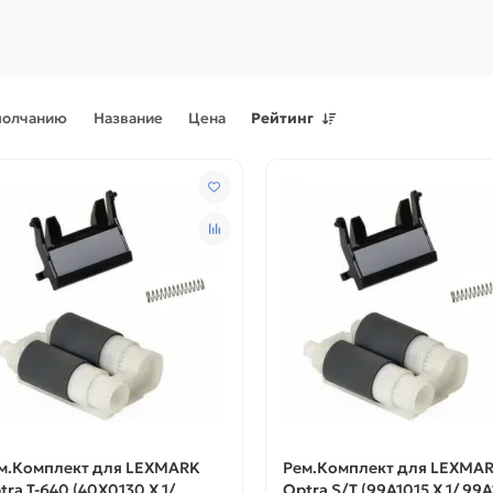
молчанию
Название
Цена
Рейтинг
Поступления товаров
08.07.2026
Поступления товаров
23.06.
.2026 - Новое поступление
23.06.2026 - Новое поступ
 для картриджей и
запчастей для картриджей 
теров
принтеров, картриджи
м.Комплект для LEXMARK
Рем.Комплект для LEXMA
tra T-640 (40X0130 Х 1/
Optra S/T (99A1015 Х 1/ 99