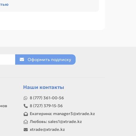
стью
и обслуживании офиса, сервисного центра или
PANASONIC DP1520 / 1820 (220v 950w), Лампа
позиции по названию, артикулу и таблице
новый вал, Резиновый вал / Прижимной вал,
Оформить подписку
товар можно использовать для замены,
Наши контакты
8 (777) 361-00-56
амов
8 (727) 379-15-36
Екатерина: manager3@xtrade.kz
Любовь: sales1@xtrade.kz
xtrade@xtrade.kz