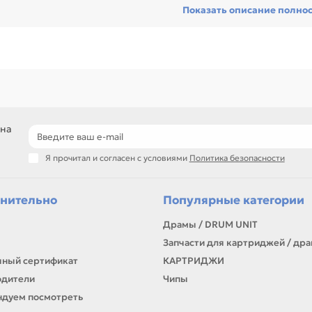
Показать описание полно
сстановить технику и сократить простой оборудования, особенно пр
ники с регулярной нагрузкой.
еди товаров этого направления есть, например: Лампа нагрева для 
рева для PANASONIC DP1520 / 1820 (100v 950w). Сравнивайте такие 
рактеристик.
ли нужен близкий вариант, посмотрите соседние направления: Тефло
стерня/Муфта, Разное.
подбор по артикулу и узлу устройства
 на
детали для ремонта и профилактики
материалы для сервисных центров и офисов
Я прочитал и согласен с условиями
Политика безопасности
самовывоз и доставка по Алматы, отправка по Казахстану
ли параметры в карточке совпадают с вашей моделью или задачей, 
онта, заправки, печати или пополнения складского запаса.
нительно
Популярные категории
Драмы / DRUM UNIT
Запчасти для картриджей / др
ный сертификат
КАРТРИДЖИ
одители
Чипы
дуем посмотреть