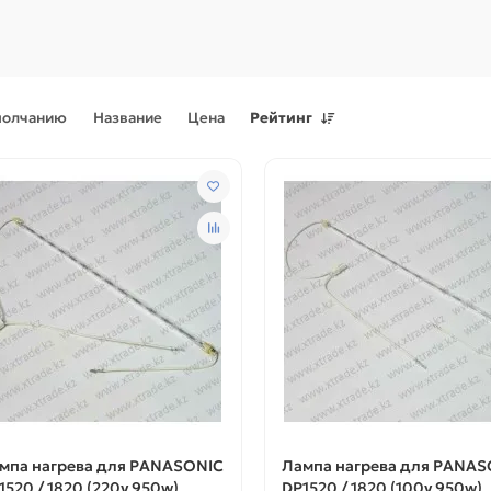
молчанию
Название
Цена
Рейтинг
Поступления товаров
08.07.2026
Поступления товаров
23.06.
.2026 - Новое поступление
23.06.2026 - Новое поступ
 для картриджей и
запчастей для картриджей 
теров
принтеров, картриджи
мпа нагрева для PANASONIC
Лампа нагрева для PANAS
1520 / 1820 (220v 950w)
DP1520 / 1820 (100v 950w)