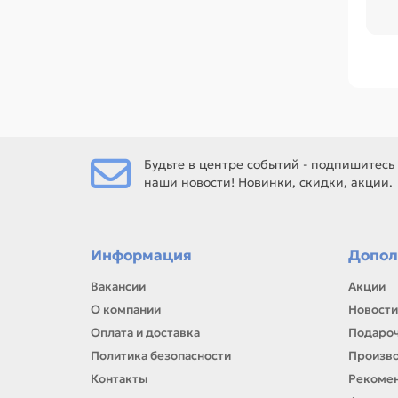
во
тех
Ср
наг
ха
Ес
Ше
Будьте в центре событий - подпишитесь
наши новости! Новинки, скидки, акции.
Ес
рем
Информация
Допол
Вакансии
Акции
О компании
Новости
Оплата и доставка
Подароч
Политика безопасности
Произв
Контакты
Рекомен