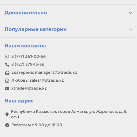
детали для ремонта и профилактики
материалы для сервисных центров и офисов
Дополнительно
самовывоз и доставка по Алматы, отправка по
Казахстану
Если параметры в карточке совпадают с вашей моделью
Популярные категории
или задачей, товар можно использовать для замены,
ремонта, заправки, печати или пополнения складского
запаса.
Наши контакты
8 (777) 361-00-56
8 (727) 379-15-36
Екатерина: manager3@xtrade.kz
Любовь: sales1@xtrade.kz
xtrade@xtrade.kz
Наш адрес
Республика Казахстан, город Алматы, ул. Жарокова, д. 5,
оф.1
Работаем с 9:00 до 18:00