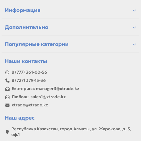
детали для ремонта и профилактики
материалы для сервисных центров и офисов
Информация
самовывоз и доставка по Алматы, отправка по
Казахстану
Дополнительно
Если параметры в карточке совпадают с вашей моделью
или задачей, товар можно использовать для замены,
ремонта, заправки, печати или пополнения складского
Популярные категории
запаса.
Наши контакты
8 (777) 361-00-56
8 (727) 379-15-36
Екатерина: manager3@xtrade.kz
Любовь: sales1@xtrade.kz
xtrade@xtrade.kz
Наш адрес
Республика Казахстан, город Алматы, ул. Жарокова, д. 5,
оф.1