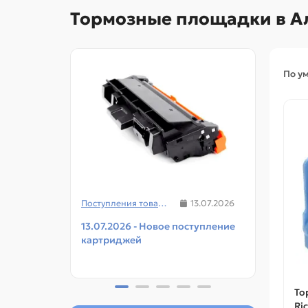
Тормозные площадки в А
По у
Поступления товаров
13.07.2026
13.07.2026 - Новое поступление
08.07
картриджей
чипов
прин
То
Ri