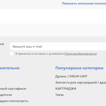
Показать описание полно
сстановить технику и сократить простой оборудования, особенно пр
ники с регулярной нагрузкой.
еди товаров этого направления есть, например: Тормозная площадка
названию, артикулу и таблице характеристик.
ли нужен близкий вариант, посмотрите соседние направления: Тефло
лики подачи (захвата) бумаги, Шестерня/Муфта.
подбор по артикулу и узлу устройства
детали для ремонта и профилактики
 на
материалы для сервисных центров и офисов
самовывоз и доставка по Алматы, отправка по Казахстану
Я прочитал и согласен с условиями
Политика безопасности
ли параметры в карточке совпадают с вашей моделью или задачей, 
онта, заправки, печати или пополнения складского запаса.
нительно
Популярные категории
Драмы / DRUM UNIT
Запчасти для картриджей / др
ный сертификат
КАРТРИДЖИ
одители
Чипы
дуем посмотреть