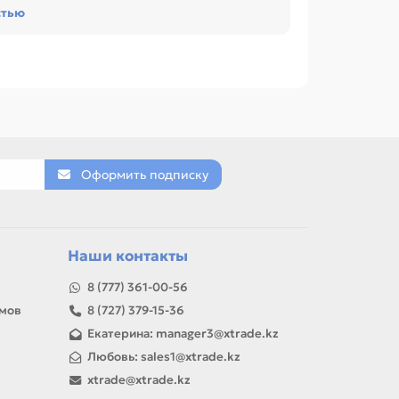
стью
и обслуживании офиса, сервисного центра или
 для Ricoh SP100. Сравнивайте такие позиции
новый вал, Резиновый вал / Прижимной вал,
Оформить подписку
товар можно использовать для замены,
Наши контакты
8 (777) 361-00-56
амов
8 (727) 379-15-36
Екатерина: manager3@xtrade.kz
Любовь: sales1@xtrade.kz
xtrade@xtrade.kz