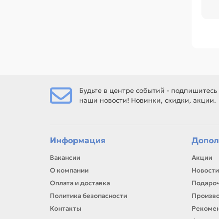
во
тех
Ср
по 
Ес
Ро
Будьте в центре событий - подпишитесь
наши новости! Новинки, скидки, акции.
Ес
рем
Информация
Допол
Вакансии
Акции
О компании
Новости
Оплата и доставка
Подароч
Политика безопасности
Произв
Контакты
Рекомен