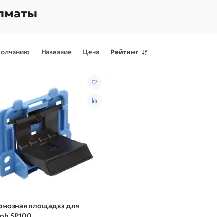
лматы
молчанию
Название
Цена
Рейтинг
Поступления товаров
08.07.2026
Поступления товаров
23.06.
.2026 - Новое поступление
23.06.2026 - Новое поступ
 для картриджей и
запчастей для картриджей 
теров
принтеров, картриджи
рмозная площадка для
coh SP100