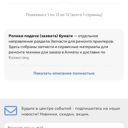
Показано с 1 по 12 из 12 (всего 1 страниц)
Ролики подачи (захвата) бумаги
— отдельное
направление раздела Запчасти для ремонта принтеров.
Здесь собраны запчасти и сервисные материалы для
ремонта техники для заказа в Алматы и доставки по
Казахстану.
При выборе в этом направлении стоит сверять не только
название товара, но и технические параметры в карточке.
Показать описание полностью
Перед покупкой проверьте артикул, размер, материал,
назначение и совместимость с узлом. Это помогает
быстрее восстановить технику и сократить простой
оборудования, особенно при обслуживании офиса,
сервисного центра или техники с регулярной нагрузкой.
Будьте в центре событий - подпишитесь на наши
Среди товаров этого направления есть, например: Резинка
новости! Новинки, скидки, акции.
ролика подачи бумаги для RICOH SP-100, Комплект
роликов для RICOH Aficio 3035 / 3045 / 4000 (AF03-0090 /
AF03-1090 / AF03-2090 / AF030090 / AF031090 /