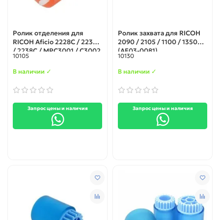
Ролик отделения для
Ролик захвата для RICOH
RICOH Aficio 2228C / 2232C
2090 / 2105 / 1100 / 1350
/ 2238C / MPC3001 / C3002
(AF03-0081)
10105
10130
/ C3501 / C3502 / C4501 /
C5501 (AF032085)
В наличии ✓
В наличии ✓
Запрос цены и наличия
Запрос цены и наличия