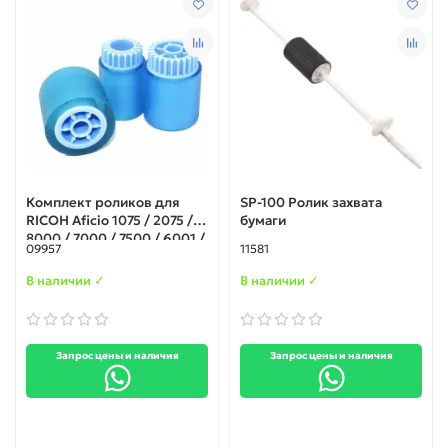
Комплект роликов для
SP-100 Ролик захвата
RICOH Aficio 1075 / 2075 /
бумаги
8000 / 7000 / 7500 / 6001 /
09957
11581
9001 (AF032080 /
AF030081 / AF031082)
В наличии ✓
В наличии ✓
Запрос цены и наличия
Запрос цены и наличия