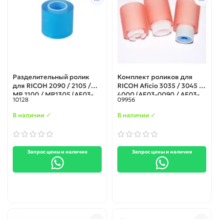
Разделительный ролик
Комплект роликов для
для RICOH 2090 / 2105 /
RICOH Aficio 3035 / 3045 /
MP 1100 / MP1305 (AF03-
4000 (AF03-0090 / AF03-
10128
09956
2080)
1090 / AF03-2090 /
AF030090 / AF031090 /
В наличии ✓
В наличии ✓
AF032090)
Запрос цены и наличия
Запрос цены и наличия