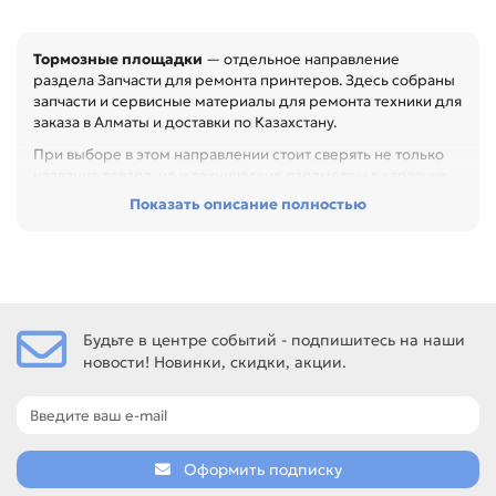
Тормозные площадки
— отдельное направление
раздела Запчасти для ремонта принтеров. Здесь собраны
запчасти и сервисные материалы для ремонта техники для
заказа в Алматы и доставки по Казахстану.
При выборе в этом направлении стоит сверять не только
название товара, но и технические параметры в карточке.
Показать описание полностью
Перед покупкой проверьте артикул, размер, материал,
назначение и совместимость с узлом. Это помогает
быстрее восстановить технику и сократить простой
оборудования, особенно при обслуживании офиса,
сервисного центра или техники с регулярной нагрузкой.
Среди товаров этого направления есть, например: Бушинг
Будьте в центре событий - подпишитесь на наши
тефлонового вала для CANON NP-1215 пара (FS1-1240-000),
новости! Новинки, скидки, акции.
Бушинг тефлонового вала для CANON IR-1600 пара (FB6-
1548), Бушинг резинового вала для CANON IR-1600 пара.
Сравнивайте такие позиции по названию, артикулу и
таблице характеристик.
Если нужен близкий вариант, посмотрите соседние
Оформить подписку
направления: Резиновый вал / Прижимной вал,