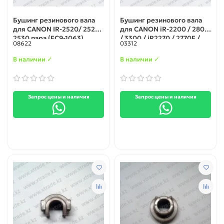
Бушинг резинового вала
Бушинг резинового вала
для CANON IR-2520/ 2525/
для CANON iR-2200 / 2800
2530 пара (FC9-1063)
/ 3300 / iR2270 / 2770F /
08622
03312
2870 / 2870F / 3570 / 4570 /
2230 / 3530 / 4530 / iR-
В наличии ✓
В наличии ✓
3025 / 3025N пара (RS5-
1446-000)
Запрос цены и наличия
Запрос цены и наличия