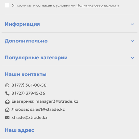
Тефлоновый вал, Ролик подачи (захвата) бумаги,
Я прочитал и согласен с условиями
Политика безопасности
Ремкомплект.
подбор по артикулу и узлу устройства
детали для ремонта и профилактики
Информация
материалы для сервисных центров и офисов
самовывоз и доставка по Алматы, отправка по
Дополнительно
Казахстану
Если параметры в карточке совпадают с вашей моделью
или задачей, товар можно использовать для замены,
Популярные категории
ремонта, заправки, печати или пополнения складского
запаса.
Наши контакты
8 (777) 361-00-56
8 (727) 379-15-36
Екатерина: manager3@xtrade.kz
Любовь: sales1@xtrade.kz
xtrade@xtrade.kz
Наш адрес