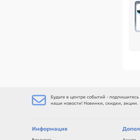
Пер
ра
ре
Ср
Фет
Ес
Будьте в центре событий - подпишитесь
наши новости! Новинки, скидки, акции.
Ес
рем
Информация
Допол
Вакансии
Акции