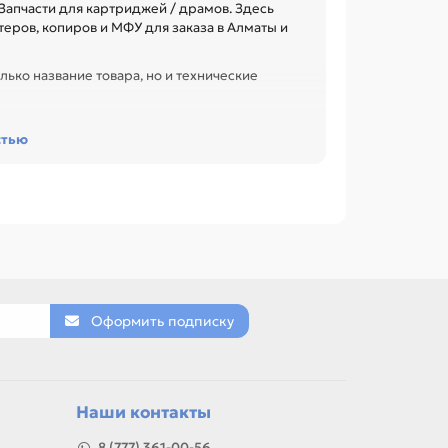
апчасти для картриджей / драмов. Здесь
еров, копиров и МФУ для заказа в Алматы и
лько название товара, но и технические
сурс и наличие чипа. Это помогает заменить
стью
офиса, сервисного центра или техники с
OSHIBA 1340, Фетровый вал для TOSHIBA 1550,
ю, артикулу и таблице характеристик.
еленовый (OPC), Ракель.
Оформить подписку
товар можно использовать для замены,
Наши контакты
8 (777) 361-00-56