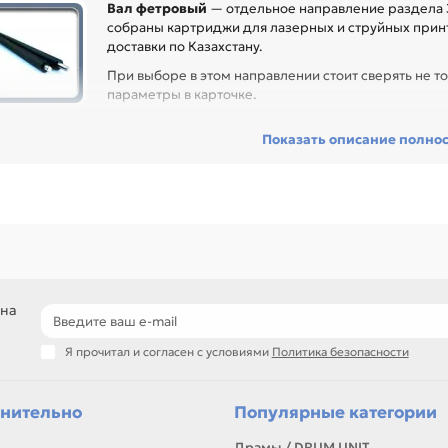
Вал фетровый
— отдельное направление раздела З
собраны картриджи для лазерных и струйных принт
доставки по Казахстану.
При выборе в этом направлении стоит сверять не то
параметры в карточке.
ед покупкой проверьте модель устройства, код картриджа, цвет, ре
Показать описание полно
сходник без ошибок по совместимости, особенно при обслуживании 
гулярной нагрузкой.
еди товаров этого направления есть, например: Фетровый вал для T
ровый вал для TOSHIBA 1650. Сравнивайте такие позиции по названи
ли нужен близкий вариант, посмотрите соседние направления: Вал с
подбор по модели принтера и коду картриджа
сравнение ресурса, цвета и типа поставки
позиции для офисной печати и сервисного запаса
 на
самовывоз и доставка по Алматы, отправка по Казахстану
Я прочитал и согласен с условиями
Политика безопасности
ли параметры в карточке совпадают с вашей моделью или задачей, 
онта, заправки, печати или пополнения складского запаса.
нительно
Популярные категории
Драмы / DRUM UNIT