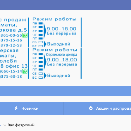
Новинки
Акции и распрод
A
Вал фетровый