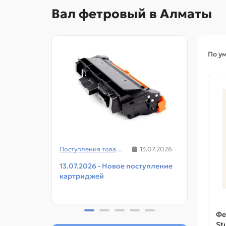
Вал фетровый в Алматы
По у
Поступления товаров
13.07.2026
13.07.2026 - Новое поступление
08.07
картриджей
чипов
прин
Фе
St