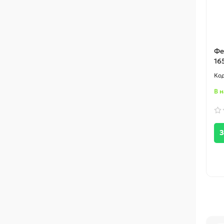
Фе
16
В 
З