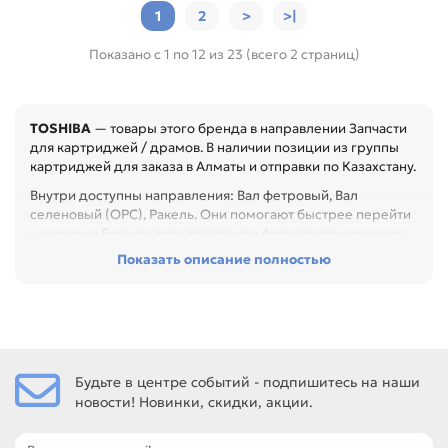
1
2
>
>|
Показано с 1 по 12 из 23 (всего 2 страниц)
TOSHIBA
— товары этого бренда в направлении Запчасти
для картриджей / драмов. В наличии позиции из группы
картриджей для заказа в Алматы и отправки по Казахстану.
Внутри доступны направления: Вал фетровый, Вал
селеновый (OPC), Ракель. Они помогают быстрее перейти
к нужному бренду, типу товара или формату применения.
Показать описание полностью
Перед покупкой проверьте модель устройства, код
картриджа, цвет, ресурс и наличие чипа. Это помогает
заменить расходник без ошибок по совместимости,
особенно при обслуживании офиса, сервисного центра
или техники с регулярной нагрузкой.
Среди товаров этого направления есть, например:
Будьте в центре событий - подпишитесь на наши
Фотобарабан для TOSHIBA E-Studio
новости! Новинки, скидки, акции.
163/168/169/208/209/258/259 (Japan), Фотобарабан для
TOSHIBA 1340/1350/1360/1370 OD-1350 (Katun),
Фотобарабан для TOSHIBA 1550/1560 OD-1550 (Fuji).