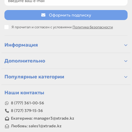
Сравнивайте такие позиции по названию, артикулу и
таблице характеристик.
Оформить подписку
Если нужен близкий вариант, посмотрите соседние
направления: CANON, EPSON, HP, PANASONIC.
Я прочитал и согласен с условиями
Политика безопасности
подбор по модели принтера и коду картриджа
сравнение ресурса, цвета и типа поставки
позиции для офисной печати и сервисного запаса
Информация
самовывоз и доставка по Алматы, отправка по
Казахстану
Дополнительно
Если параметры в карточке совпадают с вашей моделью
или задачей, товар можно использовать для замены,
ремонта, заправки, печати или пополнения складского
Популярные категории
запаса.
Наши контакты
8 (777) 361-00-56
8 (727) 379-15-36
Екатерина: manager3@xtrade.kz
Любовь: sales1@xtrade.kz