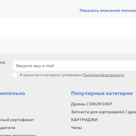
ед покупкой проверьте модель устройства, код картриджа, цвет, ре
Показать описание полно
сходник без ошибок по совместимости, особенно при обслуживании 
гулярной нагрузкой.
ди товаров этого направления есть, например: Магнитный вал для K
3P, Магнитный вал для KONICA MINOLTA Bizhub 164 / 184 / 215 / 220 /
OLTA Bizhub 200 / 250 / 282 / 283 / 350 / 2510 / 3510. Сравнивайте 
рактеристик.
и нужен близкий вариант, посмотрите соседние направления: Вал се
подбор по модели принтера и коду картриджа
 на
сравнение ресурса, цвета и типа поставки
позиции для офисной печати и сервисного запаса
Я прочитал и согласен с условиями
Политика безопасности
самовывоз и доставка по Алматы, отправка по Казахстану
ли параметры в карточке совпадают с вашей моделью или задачей, 
онта, заправки, печати или пополнения складского запаса.
нительно
Популярные категории
Драмы / DRUM UNIT
Запчасти для картриджей / др
ный сертификат
КАРТРИДЖИ
одители
Чипы
дуем посмотреть