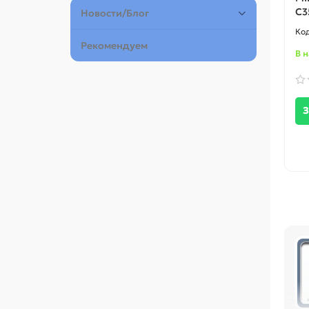
C3
Новости/Блог
Рекомендуем
В 
З