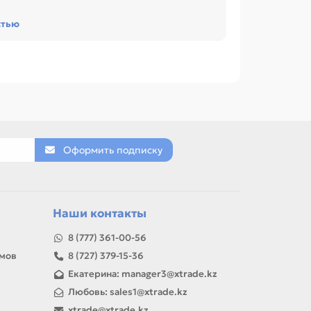
сурс и наличие чипа. Это помогает заменить
стью
офиса, сервисного центра или техники с
ONICA MINOLTA Bizhub C203 / C253 / C353 /
 235 / 7718 / 7719, Магнитный вал для KONICA
такие позиции по названию, артикулу и таблице
леновый (OPC), Ракель, Вал заряда (PCR).
Оформить подписку
товар можно использовать для замены,
Наши контакты
8 (777) 361-00-56
амов
8 (727) 379-15-36
Екатерина: manager3@xtrade.kz
Любовь: sales1@xtrade.kz
xtrade@xtrade.kz