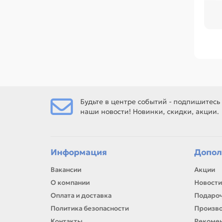
Пер
ра
ре
Сре
C35
MIN
ха
Есл
Будьте в центре событий - подпишитесь
наши новости! Новинки, скидки, акции.
Ес
рем
Информация
Допол
Вакансии
Акции
О компании
Новости
Оплата и доставка
Подароч
Политика безопасности
Произв
Контакты
Рекомен