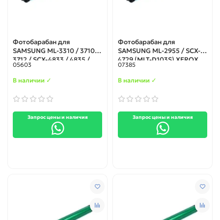
Фотобарабан для
Фотобарабан для
SAMSUNG ML-3310 / 3710 /
SAMSUNG ML-2955 / SCX-
3712 / SCX-4833 / 4835 /
4729 (MLT-D103S) XEROX
05603
07385
5637 / 5639 / 5737 (MLT-
3052 / 3260 / WC3215 /
D205S/ D305) (Тайвань)
WC3225
В наличии ✓
В наличии ✓
Запрос цены и наличия
Запрос цены и наличия