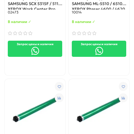
SAMSUNG SCX 5315F / 5115
SAMSUNG ML-5510 / 6510
XEROX Work Center Pro
XEROX Phaser 4600 / 4620
02473
10014
412 / M15 (Корея)
(Тайвань)
В наличии ✓
В наличии ✓
Запрос цены и наличия
Запрос цены и наличия