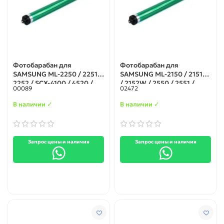
Фотобарабан для
Фотобарабан для
SAMSUNG ML-2250 / 2251 /
SAMSUNG ML-2150 / 2151N
2252 / SCX-4100 / 4520 /
/ 2152W / 2550 / 2551 /
00089
02472
4720 XEROX Phaser 3150 /
2552 XEROX Phaser 3420 /
WorkCentre PE120i
3425 / 3450 (Корея)
В наличии ✓
В наличии ✓
(Корея)
Запрос цены и наличия
Запрос цены и наличия