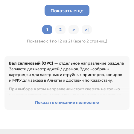
Показать еще
1
2
>
>|
Показано с 1 по 12 из 21 (всего 2 страниц)
Вал селеновый (OPC)
— отдельное направление раздела
Запчасти для картриджей / драмов. Здесь собраны
картриджи для лазерных и струйных принтеров, копиров
и МФУ для заказа в Алматы и доставки по Казахстану.
При выборе в этом направлении стоит сверять не только
название товара, но и технические параметры в карточке.
Показать описание полностью
Перед покупкой проверьте модель устройства, код
картриджа, цвет, ресурс и наличие чипа. Это помогает
заменить расходник без ошибок по совместимости,
особенно при обслуживании офиса, сервисного центра
или техники с регулярной нагрузкой.