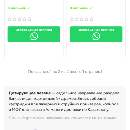
/ 772 / 773 / 778 / 783 / 403 /
/ 502 / 503 / FL513 /
402
FLM653
В наличии ✓
В наличии ✓
Запрос цены и наличия
Запрос цены и наличия
Показано с 1 по 2 из 2 (всего 1 страниц)
Дозирующее лезвие
— отдельное направление раздела
Запчасти для картриджей / драмов. Здесь собраны
картриджи для лазерных и струйных принтеров, копиров
и МФУ для заказа в Алматы и доставки по Казахстану.
При выборе в этом направлении стоит сверять не только
название товара, но и технические параметры в карточке.