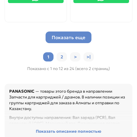
Показать еще
1
2
>
>|
Показано с 1 по 12 из 24 (всего 2 страниц)
PANASONIC
— товары этого бренда в направлении
Запчасти для картриджей / драмов. В наличии позиции из
группы картриджей для заказа в Алматы и отправки по
Казахстану.
Внутри доступны направления: Вал заряда (PCR), Вал
селеновый (OPC), Магнитный вал, Дозирующее лезвие,
Ракель. Они помогают быстрее перейти к нужному бренду,
Показать описание полностью
типу товара или формату применения.