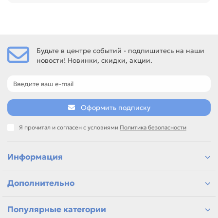
Перед покупкой проверьте модель устройства, код
картриджа, цвет, ресурс и наличие чипа. Это помогает
заменить расходник без ошибок по совместимости,
особенно при обслуживании офиса, сервисного центра
или техники с регулярной нагрузкой.
Будьте в центре событий - подпишитесь на наши
новости! Новинки, скидки, акции.
Среди товаров этого направления есть, например:
Фотобарабан (KX-FA77A / 78A) для PANASONIC KX-FL501 /
502 / 503, Фотобарабан (KX-FA84A) для PANASONIC KX-
FL513 / 543, Фотобарабан (KX-FA89/93A) для PANASONIC
KX-FL262 / 263 / 772 / 773 / 778 / 783 / 403 / 402.
Оформить подписку
Сравнивайте такие позиции по названию, артикулу и
таблице характеристик.
Я прочитал и согласен с условиями
Политика безопасности
Если нужен близкий вариант, посмотрите соседние
направления: CANON, EPSON, HP, SAMSUNG.
подбор по модели принтера и коду картриджа
Информация
сравнение ресурса, цвета и типа поставки
позиции для офисной печати и сервисного запаса
Дополнительно
самовывоз и доставка по Алматы, отправка по
Казахстану
Если параметры в карточке совпадают с вашей моделью
Популярные категории
или задачей, товар можно использовать для замены,