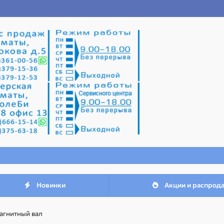
Новинки
Акции и распрод
агнитный вал