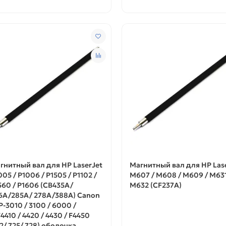
гнитный вал для HP LaserJet
Магнитный вал для HP Las
005 / P1006 / P1505 / P1102 /
M607 / M608 / M609 / M631
560 / P1606 (CB435A/
M632 (CF237A)
6A/285A/ 278A/388A) Canon
P-3010 / 3100 / 6000 /
4410 / 4420 / 4430 / F4450
12/ 725/ 728) оболочка