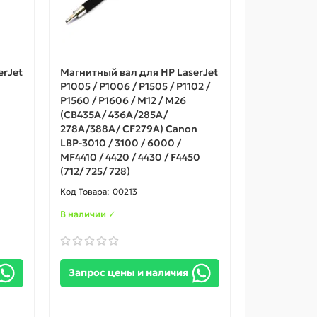
erJet
Магнитный вал для HP LaserJet
P1005 / P1006 / P1505 / P1102 /
P1560 / P1606 / M12 / M26
(CB435A/ 436A/285A/
278A/388A/ CF279A) Canon
LBP-3010 / 3100 / 6000 /
MF4410 / 4420 / 4430 / F4450
(712/ 725/ 728)
00213
В наличии ✓
Запрос цены и наличия