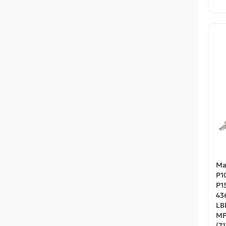
Ма
P1
P1
43
LB
MF
(7