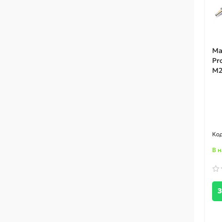
Ма
Pr
M2
В 
З