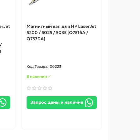
erJet
Магнитный вал для HP LaserJet
5200 / 5025 / 5035 (Q7516A /
Q7570A)
/
8
00223
В наличии ✓
Запрос цены и наличия