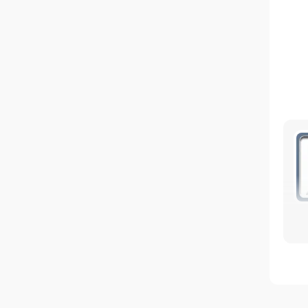
Пер
ра
ре
Сре
303
(Q2
P1