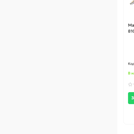
Ма
81
В 
З