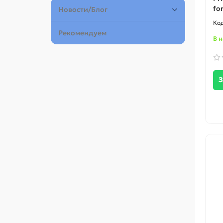
for
Новости/Блог
Рекомендуем
В 
З