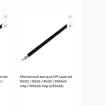
erJet
Магнитный вал для HP LaserJet
 /
9000 / 9040 / 9050 / M9040
mfp / M9050 mfp (C8543X)