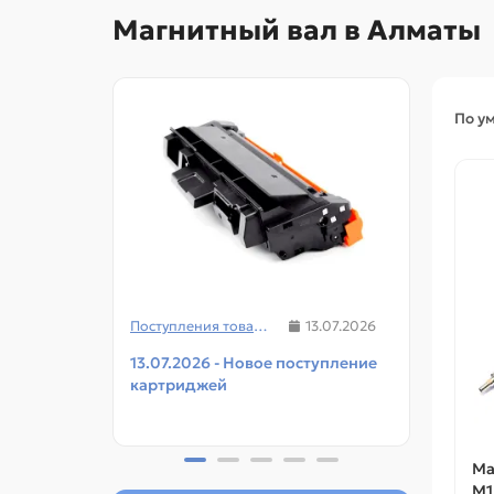
Магнитный вал в Алматы
По у
Поступления товаров
13.07.2026
13.07.2026 - Новое поступление
08.07
картриджей
чипов
прин
Ма
M1