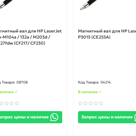
гнитный вал для HP LaserJet
Магнитный вал для HP Las
o-M104a / 132a / M203d /
P3015 (CE255A)
27fdw (CF217/ CF230)
08708
04214
наличии ✓
В наличии ✓
апрос цены и наличия
Запрос цены и наличия