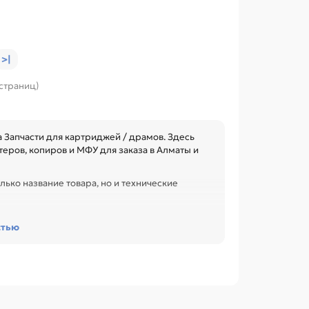
>|
 страниц)
Запчасти для картриджей / драмов. Здесь
еров, копиров и МФУ для заказа в Алматы и
лько название товара, но и технические
сурс и наличие чипа. Это помогает заменить
стью
офиса, сервисного центра или техники с
LaserJet 1010 / 1018 / 1020 / 1022 / 3020 /
320 / 4330 / 4340 / 4350 / 4370 / LBP-2900
P LaserJet P1005 / P1006 / P1505 / P1102 /
n LBP-3010 / 3100 / 6000 / MF4410 / 4420 /