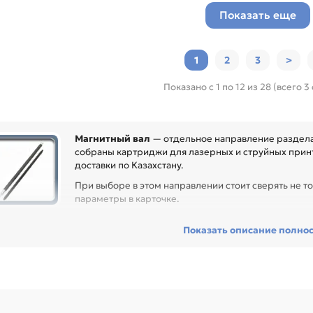
Показать еще
1
2
3
>
Показано с 1 по 12 из 28 (всего 3
Магнитный вал
— отдельное направление раздела 
собраны картриджи для лазерных и струйных принт
доставки по Казахстану.
При выборе в этом направлении стоит сверять не то
параметры в карточке.
ед покупкой проверьте модель устройства, код картриджа, цвет, ре
Показать описание полно
сходник без ошибок по совместимости, особенно при обслуживании 
гулярной нагрузкой.
ди товаров этого направления есть, например: Магнитный вал для HP 
0 / 3050 / 3052 / 3055 Canon MF-4018 / 4120 / 4140 / 4150 / 4270 / 4
612A / FX10 / 303 / 703)/M15a/M28a/M15w/M28w, Магнитный вал для H
560 / P1606 / M12 / M26 (CB435A/436A/285A/278A/388A/CF279A) Cano