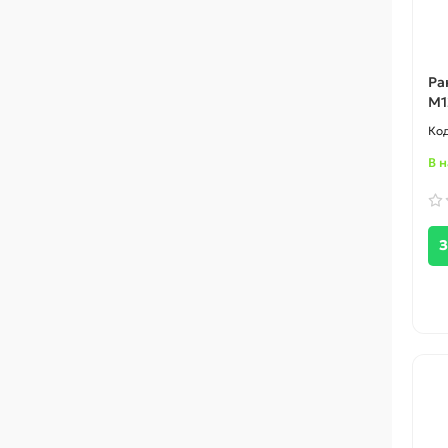
Ра
M1
В 
З