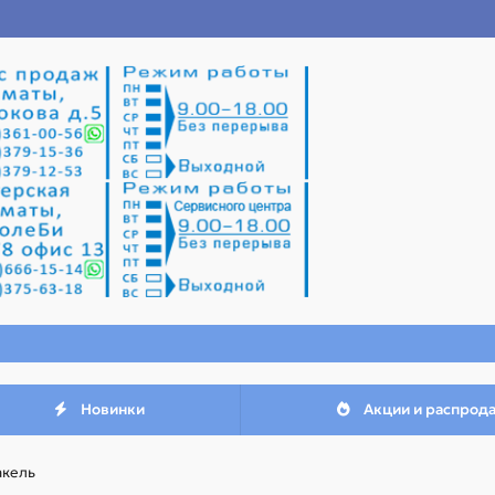
Новинки
Акции и распрод
акель