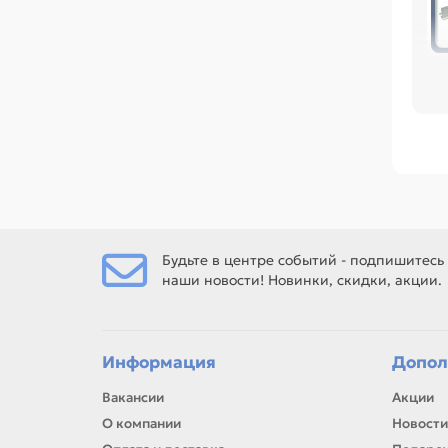
Пер
ра
ре
Сре
M10
MF4
P10
M12
Las
Q26
Будьте в центре событий - подпишитесь
наши новости! Новинки, скидки, акции.
Ес
Ма
Информация
Допол
Вакансии
Акции
Ес
О компании
Новости
рем