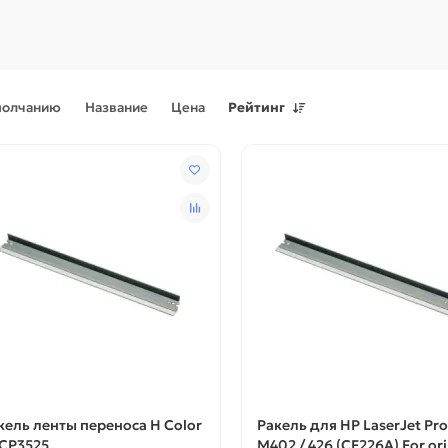
молчанию
Название
Цена
Рейтинг
Поступления товаров
08.07.2026
Поступления товаров
23.06.
.2026 - Новое поступление
23.06.2026 - Новое поступ
 для картриджей и
запчастей для картриджей 
теров
принтеров, картриджи
кель ленты переноса H Color
Ракель для HP LaserJet Pro
 CP3525
M402 / 426 (CF226A) For ori