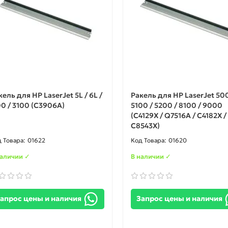
кель для HP LaserJet 5L / 6L /
Ракель для HP LaserJet 50
00 / 3100 (C3906A)
5100 / 5200 / 8100 / 9000
(С4129X / Q7516A / C4182X /
C8543X)
01622
01620
наличии ✓
В наличии ✓
апрос цены и наличия
Запрос цены и наличия