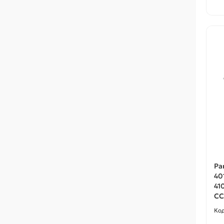
Ра
40
41
CC