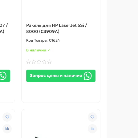
07 /
Ракель для HP LaserJet 5Si /
A)
8000 (C3909A)
01624
В наличии ✓
Запрос цены и наличия