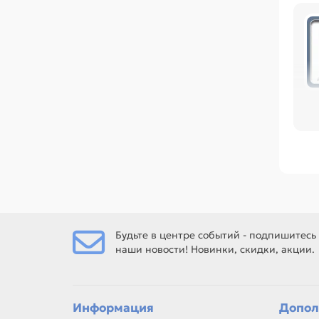
Пер
ра
ре
Ср
Ма
Есл
зар
Будьте в центре событий - подпишитесь
наши новости! Новинки, скидки, акции.
Ес
рем
Информация
Допол