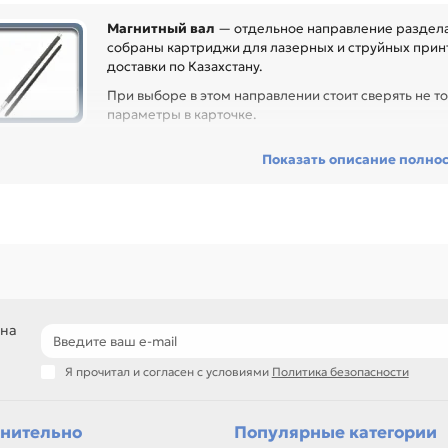
Магнитный вал
— отдельное направление раздела 
собраны картриджи для лазерных и струйных принт
доставки по Казахстану.
При выборе в этом направлении стоит сверять не то
параметры в карточке.
ед покупкой проверьте модель устройства, код картриджа, цвет, ре
Показать описание полно
сходник без ошибок по совместимости, особенно при обслуживании 
гулярной нагрузкой.
еди товаров этого направления есть, например: Магнитный вал для 
гнитный вал для CANON IR-2520/2535. Сравнивайте такие позиции по
и нужен близкий вариант, посмотрите соседние направления: Вал фе
яда (PCR).
подбор по модели принтера и коду картриджа
сравнение ресурса, цвета и типа поставки
 на
позиции для офисной печати и сервисного запаса
самовывоз и доставка по Алматы, отправка по Казахстану
Я прочитал и согласен с условиями
Политика безопасности
ли параметры в карточке совпадают с вашей моделью или задачей, 
онта, заправки, печати или пополнения складского запаса.
нительно
Популярные категории