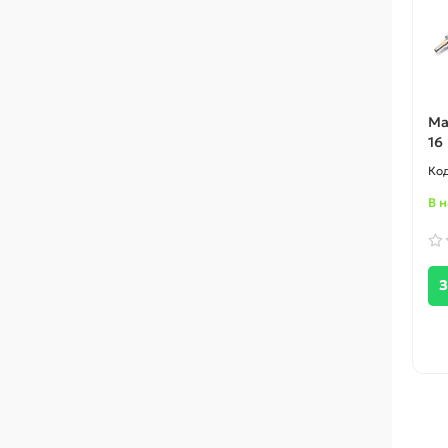
Ма
16
В 
З