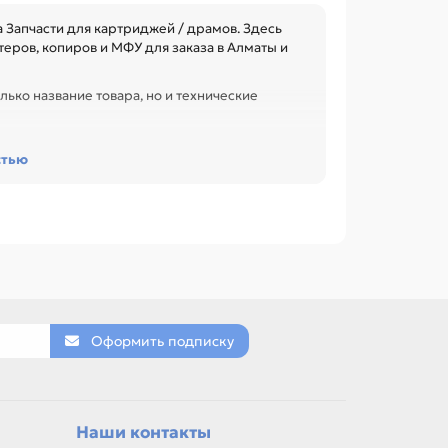
Запчасти для картриджей / драмов. Здесь
еров, копиров и МФУ для заказа в Алматы и
лько название товара, но и технические
сурс и наличие чипа. Это помогает заменить
стью
офиса, сервисного центра или техники с
CANON E-16, Магнитный вал для CANON IR-2016,
 названию, артикулу и таблице характеристик.
тровый, Вал селеновый (OPC), Ракель, Вал
Оформить подписку
товар можно использовать для замены,
Наши контакты