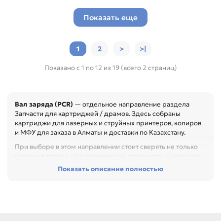
Показать еще
1
2
>
>|
Показано с 1 по 12 из 19 (всего 2 страниц)
Вал заряда (PCR)
— отдельное направление раздела
Запчасти для картриджей / драмов. Здесь собраны
картриджи для лазерных и струйных принтеров, копиров
и МФУ для заказа в Алматы и доставки по Казахстану.
При выборе в этом направлении стоит сверять не только
название товара, но и технические параметры в карточке.
Показать описание полностью
Перед покупкой проверьте модель устройства, код
картриджа, цвет, ресурс и наличие чипа. Это помогает
заменить расходник без ошибок по совместимости,
особенно при обслуживании офиса, сервисного центра
или техники с регулярной нагрузкой.